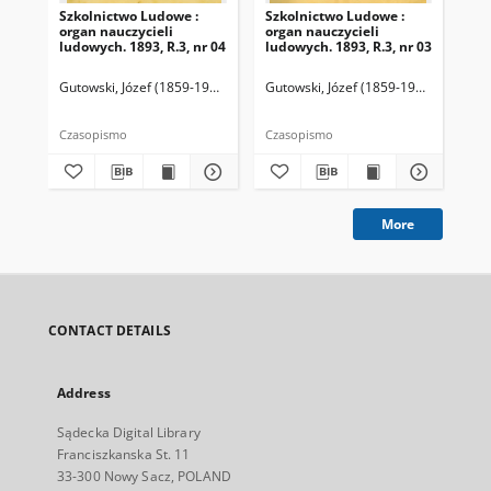
Szkolnictwo Ludowe :
Szkolnictwo Ludowe :
Sz
organ nauczycieli
organ nauczycieli
org
ludowych. 1893, R.3, nr 04
ludowych. 1893, R.3, nr 03
lud
Gutowski, Józef (1859-1916). Redaktor
Gutowski, Józef (1859-1916). Redakto
Lit
Czasopismo
Czasopismo
Cza
More
CONTACT DETAILS
Address
Sądecka Digital Library
Franciszkanska St. 11
33-300 Nowy Sacz, POLAND