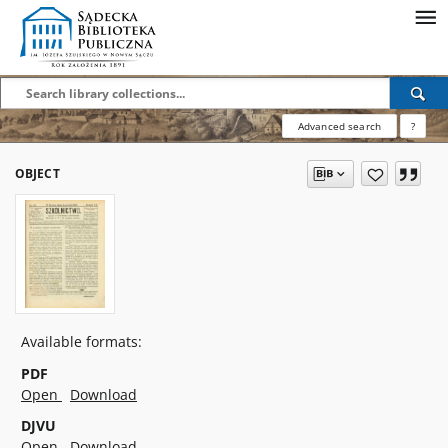
Advanced search
?
OBJECT
Available formats:
PDF
Open
Download
DJVU
Open
Download