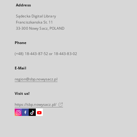
Address
Sądecka Digital Library
Franciszkanska St. 11
33-300 Nowy Sacz, POLAND
Phone
(+48) 18-443-87-52 or 18-443-83-02
E-Mail
region@sbp.nowysacz.pl
Visit us!
https://sbp.nowysacz.pl/
Instagram
Facebook
Instagram
Instagram
External
External
External
External
link,
link,
link,
link,
will
will
will
will
open
open
open
open