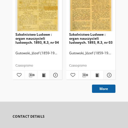
Szkolnictwo Ludowe :
Szkolnictwo Ludowe :
Sz
organ nauczycieli
organ nauczycieli
org
ludowych. 1893, R.3, nr 04
ludowych. 1893, R.3, nr 03
lud
Gutowski, Józef (1859-1916). Redaktor
Gutowski, Józef (1859-1916). Redakto
Lit
Czasopismo
Czasopismo
Cza
More
CONTACT DETAILS