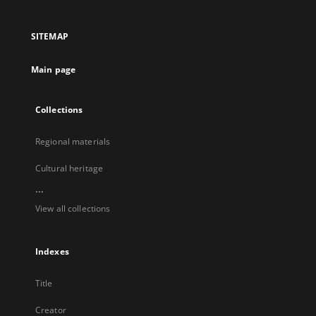
in
in
in
in
a
a
a
a
SITEMAP
new
new
new
new
tab
tab
tab
tab
Main page
Collections
Regional materials
Cultural heritage
...
View all collections
Indexes
Title
Creator