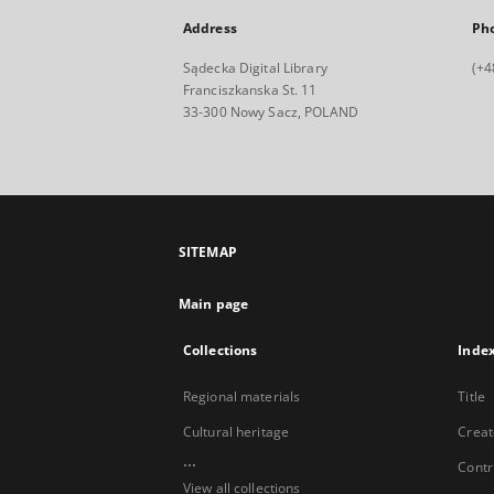
Address
Ph
Sądecka Digital Library
(+4
Franciszkanska St. 11
33-300 Nowy Sacz, POLAND
SITEMAP
Main page
Collections
Inde
Regional materials
Title
Cultural heritage
Creat
...
Contr
View all collections