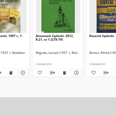
cki. 1997 r., T.
Almanach Sądecki. 2012,
Rocznik Sądecki. 1
R.21, nr 1-2(78-79)
 (1933- ). Redaktor
Migrała, Leszek (1957- ). Redaktor naczelny
Benisz, Alfred (19
Czasopismo
Czasopismo