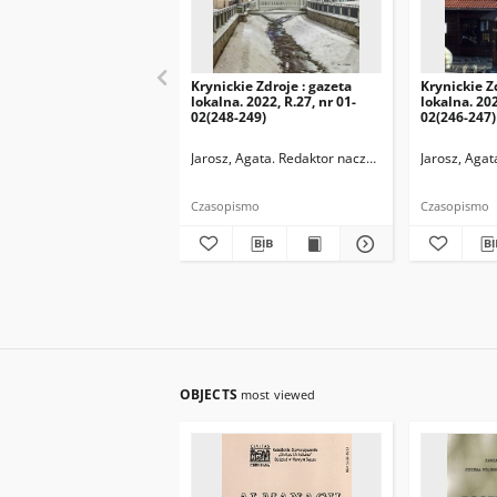
Krynickie Zdroje : gazeta
Krynickie Z
lokalna. 2022, R.27, nr 01-
lokalna. 202
02(248-249)
02(246-247)
Jarosz, Agata. Redaktor naczelny
Jarosz, Agat
Czasopismo
Czasopismo
OBJECTS
most viewed