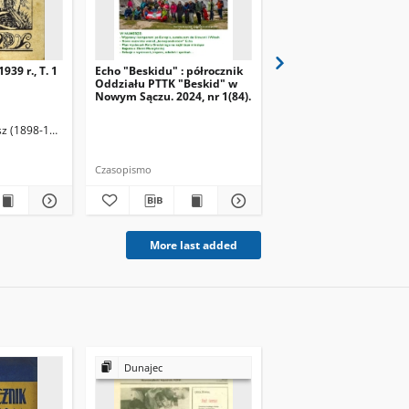
939 r., T. 1
Echo "Beskidu" : półrocznik
Echo "Beskidu" : półro
Oddziału PTTK "Beskid" w
Oddziału PTTK "Beskid
Nowym Sączu. 2024, nr 1(84).
Nowym Sączu. 2023, nr 
z (1898-1955). Redaktor
Grzegorz. Redaktor. Korekta
Jakubowski, Jarosław. Redaktor naczelny
Zakrzewski, Leszek. Redaktor. Korekta
Olszewski, Gr
Czasopismo
Czasopismo
More last added
Dunajec
Szkolnictwo Ludow