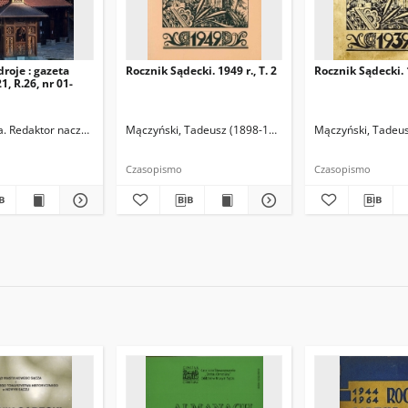
droje : gazeta
Rocznik Sądecki. 1949 r., T. 2
Rocznik Sądecki. 1
1, R.26, nr 01-
a. Redaktor naczelny
Mączyński, Tadeusz (1898-1955). Redaktor
Mączyński, Tadeus
Olszewski, 
Czasopismo
Czasopismo