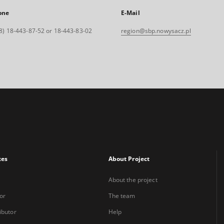
one
E-Mail
8) 18-443-87-52 or 18-443-83-02
region@sbp.nowysacz.pl
xes
About Project
About the project
or
The team
ibutor
Help