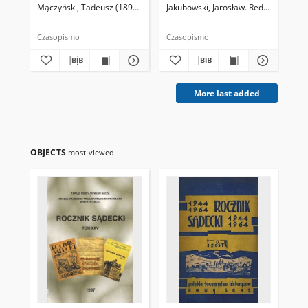
Mączyński, Tadeusz (1898-1955). Redaktor
Jakubowski, Jarosław. Redaktor nacze
Olszewski, Grzegorz. Redak
Jak
Czasopismo
Czasopismo
Cza
More last added
OBJECTS
most viewed