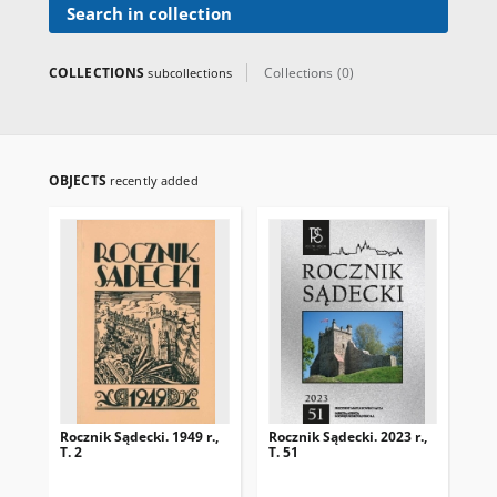
Search in collection
COLLECTIONS
Collections (0)
subcollections
OBJECTS
recently added
Rocznik Sądecki. 1949 r.,
Rocznik Sądecki. 2023 r.,
Roc
T. 2
T. 51
T. 