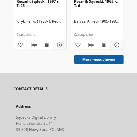
Rocznik Sądecki. 1997 r.,
Rocznik Sądecki. 1965 r.,
Roc
T. 25
T. 6
T. 
Kiryk, Feliks (1933- ). Redaktor
Benisz, Alfred (1905-1987). Redaktor
Kir
Czasopismo
Czasopismo
Cza
More most viewed
CONTACT DETAILS
Address
Sądecka Digital Library
Franciszkanska St. 11
33-300 Nowy Sacz, POLAND