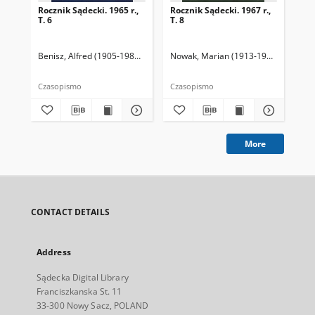
Rocznik Sądecki. 1965 r.,
Rocznik Sądecki. 1967 r.,
Roc
T. 6
T. 8
197
Benisz, Alfred (1905-1987). Redaktor
Nowak, Marian (1913-1991). Redakto
Dziwik, Kazimierz (1931-1991). R
Now
Czasopismo
Czasopismo
Cza
More
CONTACT DETAILS
Address
Sądecka Digital Library
Franciszkanska St. 11
33-300 Nowy Sacz, POLAND