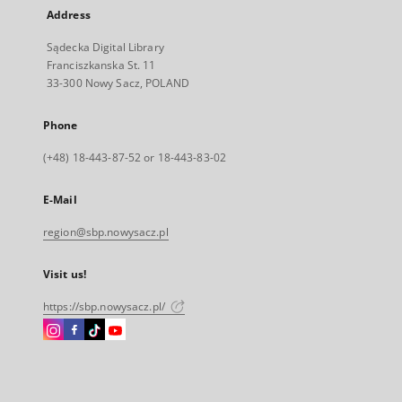
Address
Sądecka Digital Library
Franciszkanska St. 11
33-300 Nowy Sacz, POLAND
Phone
(+48) 18-443-87-52 or 18-443-83-02
E-Mail
region@sbp.nowysacz.pl
Visit us!
https://sbp.nowysacz.pl/
Instagram
Facebook
Instagram
Instagram
External
External
External
External
link,
link,
link,
link,
will
will
will
will
open
open
open
open