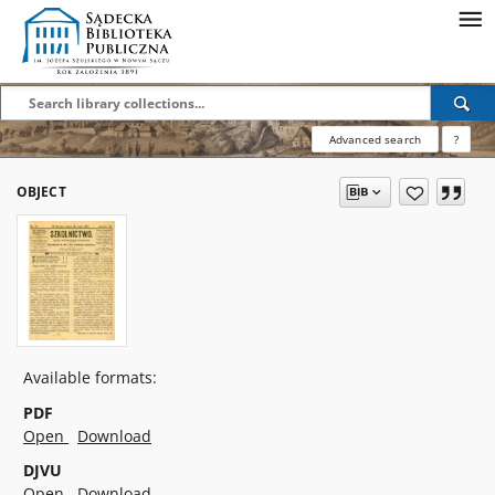
Advanced search
?
OBJECT
Available formats:
PDF
Open
Download
DJVU
Open
Download