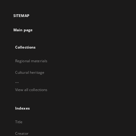
in
in
in
in
a
a
a
a
SITEMAP
new
new
new
new
tab
tab
tab
tab
Main page
Collections
Regional materials
Cultural heritage
...
View all collections
Indexes
Title
Creator