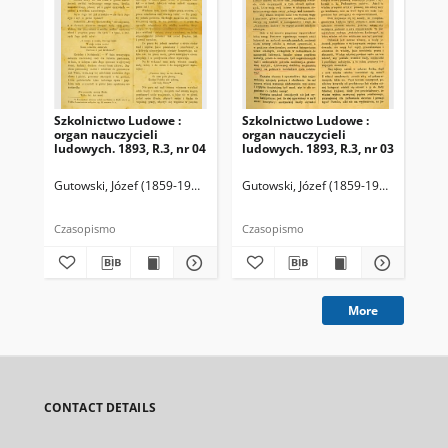
Szkolnictwo Ludowe :
Szkolnictwo Ludowe :
Sz
organ nauczycieli
organ nauczycieli
org
ludowych. 1893, R.3, nr 04
ludowych. 1893, R.3, nr 03
lud
Gutowski, Józef (1859-1916). Redaktor
Gutowski, Józef (1859-1916). Redakto
Lit
Czasopismo
Czasopismo
Cza
More
CONTACT DETAILS