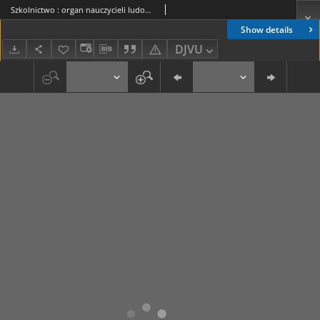
Szkolnictwo : organ nauczycieli ludowych. 1901, R.11, nr 15
Show details
DJVU