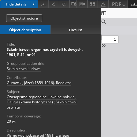
PDF
Hide details
Object structure
Object description
Files list
Title:
Szkolnictwo : organ nauczycieli ludowych.
1901, R.11, nr 01
Group publication title:
Szkolnictwo Ludowe
Contributor:
Gutowski, Józef (1859-1916). Redaktor
Subject:
Czasopisma regionalne i lokalne polskie
;
Galicja (kraina historyczna)
;
Szkolnictwo i
oświata
Temporal coverage:
20 w.
Description:
Pismo wychodzące od 1891 r., a jego