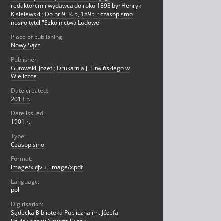
redaktorem i wydawcą do roku 1893 był Henryk
Kisielewski
;
Do nr 9, R. 5, 1895 r czasopismo
nosiło tytuł "Szkolnictwo Ludowe"
Place of publishing:
Nowy Sącz
Publisher:
Gutowski, Józef
;
Drukarnia J. Litwińskiego w
Wieliczce
Date created:
2013 r.
Date issued:
1901 r.
Type:
Czasopismo
Format:
image/x.djvu
;
image/x.pdf
Language:
pol
Digitisation:
Sądecka Biblioteka Publiczna im. Józefa
Szujskiego w Nowym Sączu