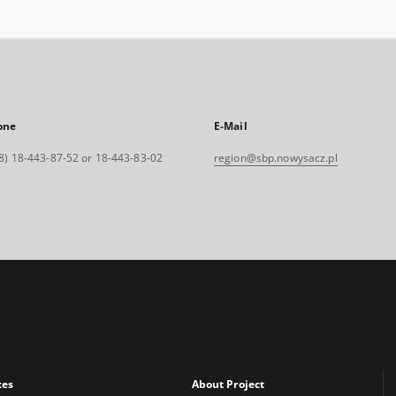
one
E-Mail
8) 18-443-87-52 or 18-443-83-02
region@sbp.nowysacz.pl
xes
About Project