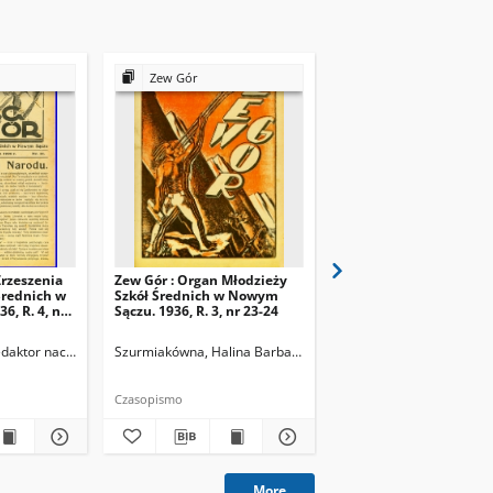
Zew Gór
Zew Gór
Zrzeszenia
Zew Gór : Organ Młodzieży
Zew Gór : Organ Młodz
Średnich w
Szkół Średnich w Nowym
Szkół Średnich w Now
, R. 4, nr
Sączu. 1936, R. 3, nr 23-24
Sączu. 1936, R. 3, nr 25
Redaktor naczelny
Szurmiakówna, Halina Barbara (1920-1945). Redaktor naczel
Szurmiakówna, Halina B
Czasopismo
Czasopismo
More