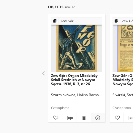
OBJECTS
similar
Zew Gór
Zew G
Zew Gór : Organ Młodzieży
Zew Gór : O
Szkół Średnich w Nowym
Młodzieży S
Sączu. 1936, R. 3, nr 26
Nowym Sączu
15
Szurmiakówna, Halina Barbara (1920-1945). Reda
Siwirski, St
Czasopismo
Czasopismo