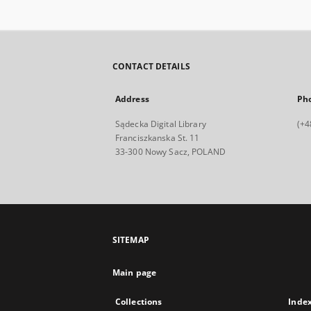
CONTACT DETAILS
Address
Ph
Sądecka Digital Library
(+4
Franciszkanska St. 11
33-300 Nowy Sacz, POLAND
SITEMAP
Main page
Collections
Inde