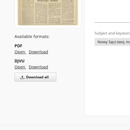
Subject and keyword
Available formats:
Nowy Sącz (woj. ma
PDF
Open
Download
DJVU
Open
Download
Download all