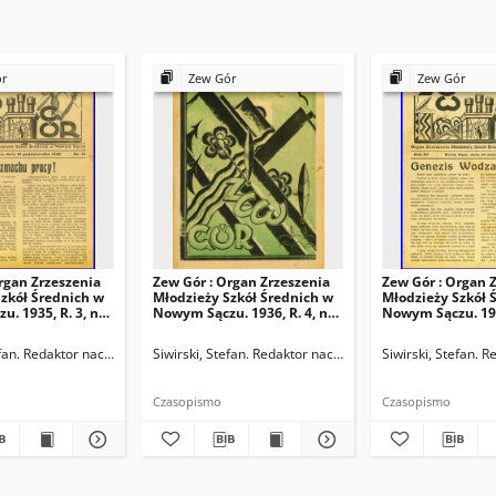
ór
Zew Gór
Zew Gór
rgan Zrzeszenia
Zew Gór : Organ Zrzeszenia
Zew Gór : Organ 
zkół Średnich w
Młodzieży Szkół Średnich w
Młodzieży Szkół 
. 1935, R. 3, nr
Nowym Sączu. 1936, R. 4, nr
Nowym Sączu. 1936
20
21
ktor naczelny
efan. Redaktor naczelny
Siwirski, Stefan. Redaktor naczelny
Siwirski, Stefan. 
Czasopismo
Czasopismo