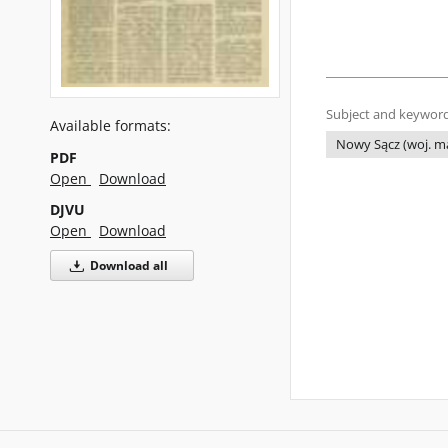
Subject and keyword
Available formats:
Nowy Sącz (woj. ma
PDF
Open
Download
DJVU
Open
Download
Download all