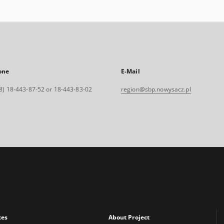
one
E-Mail
8) 18-443-87-52 or 18-443-83-02
region@sbp.nowysacz.pl
xes
About Project