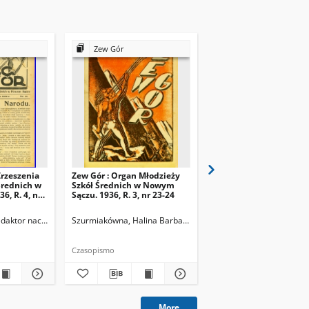
Zew Gór
Zew Gór
Zrzeszenia
Zew Gór : Organ Młodzieży
Zew Gór : Organ Młodz
Średnich w
Szkół Średnich w Nowym
Szkół Średnich w Now
, R. 4, nr
Sączu. 1936, R. 3, nr 23-24
Sączu. 1936, R. 3, nr 25
Redaktor naczelny
Szurmiakówna, Halina Barbara (1920-1945). Redaktor naczel
Szurmiakówna, Halina B
Czasopismo
Czasopismo
More