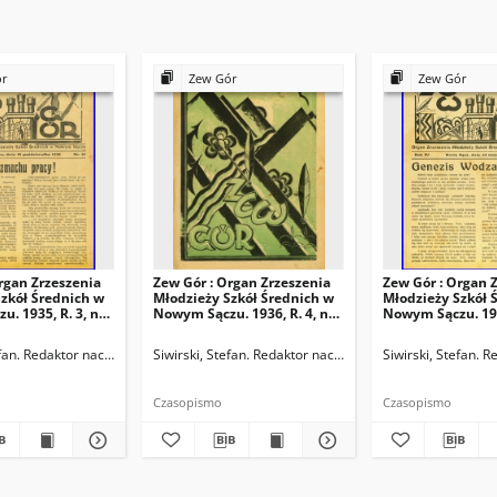
ór
Zew Gór
Zew Gór
rgan Zrzeszenia
Zew Gór : Organ Zrzeszenia
Zew Gór : Organ 
zkół Średnich w
Młodzieży Szkół Średnich w
Młodzieży Szkół 
. 1935, R. 3, nr
Nowym Sączu. 1936, R. 4, nr
Nowym Sączu. 1936
20
21
ktor naczelny
efan. Redaktor naczelny
Siwirski, Stefan. Redaktor naczelny
Siwirski, Stefan. 
Czasopismo
Czasopismo