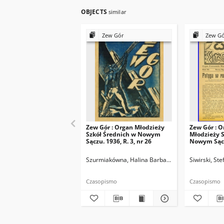
OBJECTS
similar
Zew Gór
Zew G
Zew Gór : Organ Młodzieży
Zew Gór : O
Szkół Średnich w Nowym
Młodzieży S
Sączu. 1936, R. 3, nr 26
Nowym Sączu
15
Szurmiakówna, Halina Barbara (1920-1945). Reda
Siwirski, St
Czasopismo
Czasopismo