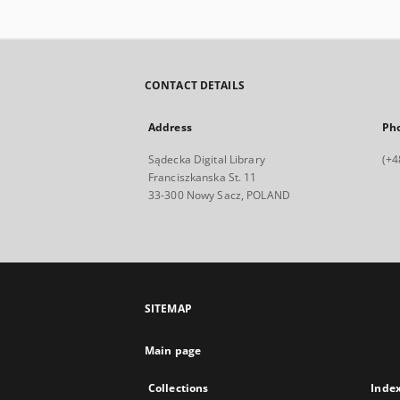
CONTACT DETAILS
Address
Ph
Sądecka Digital Library
(+4
Franciszkanska St. 11
33-300 Nowy Sacz, POLAND
SITEMAP
Main page
Collections
Inde