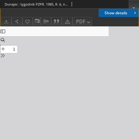
Dunajec : tygodnik PZPR. 1985, R. 6, nr 21(238)
Show details
PDF