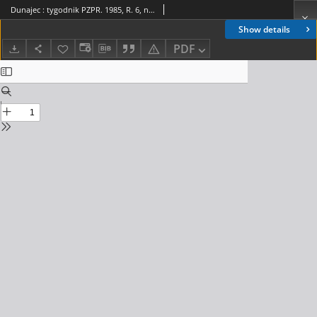
Dunajec : tygodnik PZPR. 1985, R. 6, nr 11(228)
Show details
PDF