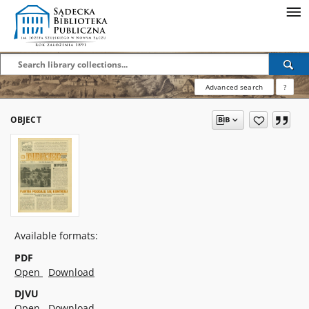
Advanced search
?
OBJECT
Available formats:
PDF
Open
Download
DJVU
Open
Download