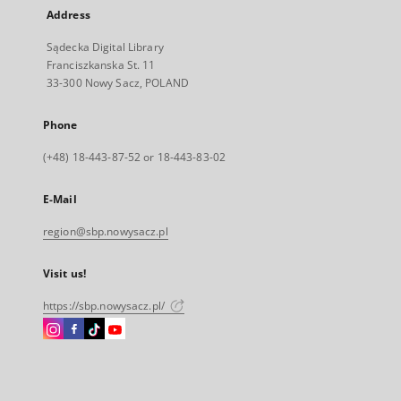
Address
Sądecka Digital Library
Franciszkanska St. 11
33-300 Nowy Sacz, POLAND
Phone
(+48) 18-443-87-52 or 18-443-83-02
E-Mail
region@sbp.nowysacz.pl
Visit us!
https://sbp.nowysacz.pl/
Instagram
Facebook
Instagram
Instagram
External
External
External
External
link,
link,
link,
link,
will
will
will
will
open
open
open
open