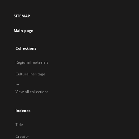
in
in
in
in
a
a
a
a
SITEMAP
new
new
new
new
tab
tab
tab
tab
Main page
Collections
Regional materials
Cultural heritage
...
View all collections
Indexes
Title
Creator