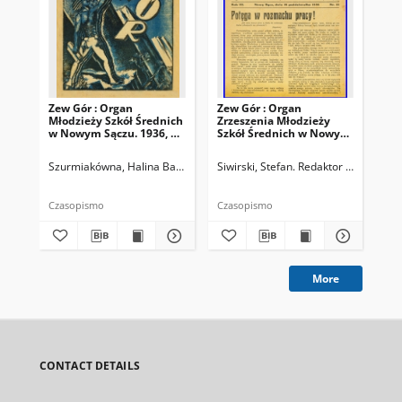
Zew Gór : Organ
Zew Gór : Organ
Zew
Młodzieży Szkół Średnich
Zrzeszenia Młodzieży
Zrz
w Nowym Sączu. 1936, R.
Szkół Średnich w Nowym
Sz
3, nr 26
Sączu. 1935, R. 3, nr 15
Sąc
Szurmiakówna, Halina Barbara (1920-1945). Redaktor naczelny
Siwirski, Stefan. Redaktor naczelny
Siw
Czasopismo
Czasopismo
Cza
More
CONTACT DETAILS