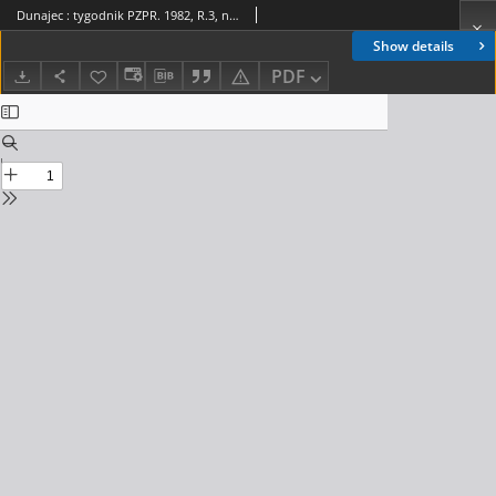
Dunajec : tygodnik PZPR. 1982, R.3, nr 03(66)
Show details
PDF