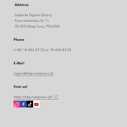
Address
Sądecka Digital Library
Franciszkanska St. 11
33-300 Nowy Sacz, POLAND
Phone
(+48) 18-443-87-52 or 18-443-83-02
E-Mail
region@sbp.nowysacz.pl
Visit us!
https://sbp.nowysacz.pl/
Instagram
Facebook
Instagram
Instagram
External
External
External
External
link,
link,
link,
link,
will
will
will
will
open
open
open
open