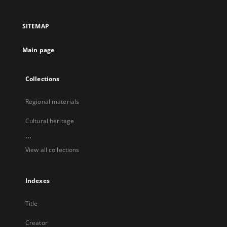
in
in
in
in
a
a
a
a
SITEMAP
new
new
new
new
tab
tab
tab
tab
Main page
Collections
Regional materials
Cultural heritage
...
View all collections
Indexes
Title
Creator