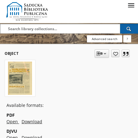
Advanced search
?
OBJECT
Available formats:
PDF
Open
Download
DJVU
Open
Download