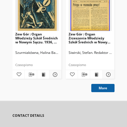
Zew Gór : Organ
Zew Gór : Organ
Zew
Młodzieży Szkół Średnich
Zrzeszenia Młodzieży
Zrz
w Nowym Sączu. 1936, R.
Szkół Średnich w Nowym
Sz
3, nr 26
Sączu. 1935, R. 3, nr 15
Sąc
Szurmiakówna, Halina Barbara (1920-1945). Redaktor naczelny
Siwirski, Stefan. Redaktor naczelny
Siw
Czasopismo
Czasopismo
Cza
More
CONTACT DETAILS