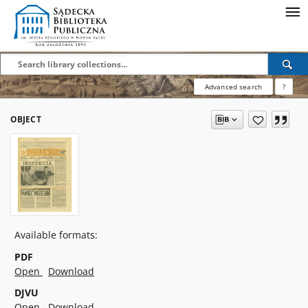
Advanced search
?
OBJECT
Available formats:
PDF
Open
Download
DJVU
Open
Download