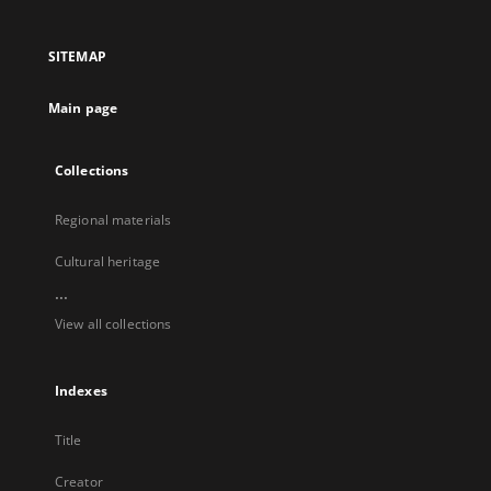
in
in
in
in
a
a
a
a
SITEMAP
new
new
new
new
tab
tab
tab
tab
Main page
Collections
Regional materials
Cultural heritage
...
View all collections
Indexes
Title
Creator