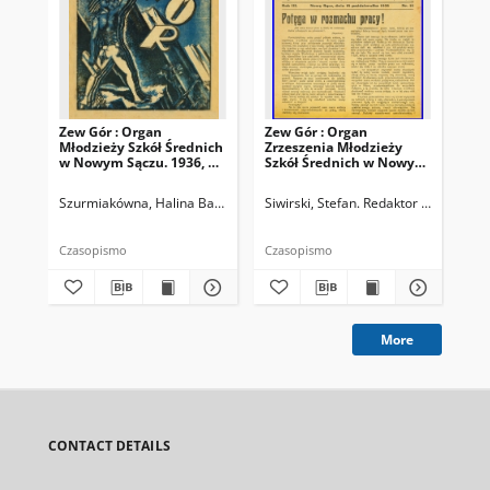
Zew Gór : Organ
Zew Gór : Organ
Zew
Młodzieży Szkół Średnich
Zrzeszenia Młodzieży
Zrz
w Nowym Sączu. 1936, R.
Szkół Średnich w Nowym
Sz
3, nr 26
Sączu. 1935, R. 3, nr 15
Sąc
Szurmiakówna, Halina Barbara (1920-1945). Redaktor naczelny
Siwirski, Stefan. Redaktor naczelny
Siw
Czasopismo
Czasopismo
Cza
More
CONTACT DETAILS