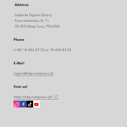
Address
Sądecka Digital Library
Franciszkanska St. 11
33-300 Nowy Sacz, POLAND
Phone
(+48) 18-443-87-52 or 18-443-83-02
E-Mail
region@sbp.nowysacz.pl
Visit us!
https://sbp.nowysacz.pl/
Instagram
Facebook
Instagram
Instagram
External
External
External
External
link,
link,
link,
link,
will
will
will
will
open
open
open
open