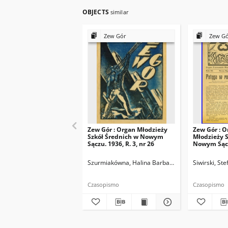
OBJECTS
similar
Zew Gór
Zew G
Zew Gór : Organ Młodzieży
Zew Gór : O
Szkół Średnich w Nowym
Młodzieży S
Sączu. 1936, R. 3, nr 26
Nowym Sączu
15
Szurmiakówna, Halina Barbara (1920-1945). Reda
Siwirski, St
Czasopismo
Czasopismo