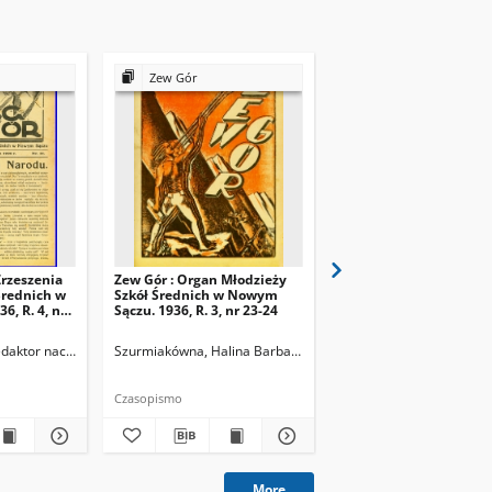
Zew Gór
Zew Gór
Zrzeszenia
Zew Gór : Organ Młodzieży
Zew Gór : Organ Młodz
Średnich w
Szkół Średnich w Nowym
Szkół Średnich w Now
, R. 4, nr
Sączu. 1936, R. 3, nr 23-24
Sączu. 1936, R. 3, nr 25
Redaktor naczelny
Szurmiakówna, Halina Barbara (1920-1945). Redaktor naczel
Szurmiakówna, Halina B
Czasopismo
Czasopismo
More