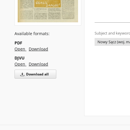
Subject and keyword
Available formats:
Nowy Sącz (woj. ma
PDF
Open
Download
DJVU
Open
Download
Download all