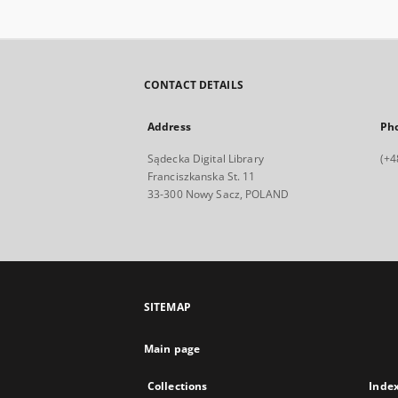
CONTACT DETAILS
Address
Ph
Sądecka Digital Library
(+4
Franciszkanska St. 11
33-300 Nowy Sacz, POLAND
SITEMAP
Main page
Collections
Inde