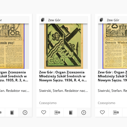
ór
Zew Gór
Zew Gór
rgan Zrzeszenia
Zew Gór : Organ Zrzeszenia
Zew Gór : Organ 
zkół Średnich w
Młodzieży Szkół Średnich w
Młodzieży Szkół 
. 1935, R. 3, nr
Nowym Sączu. 1936, R. 4, nr
Nowym Sączu. 1936
20
21
ktor naczelny
efan. Redaktor naczelny
Siwirski, Stefan. Redaktor naczelny
Siwirski, Stefan. 
Czasopismo
Czasopismo