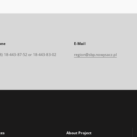
one
E-Mail
8) 18-443-87-52 or 18-443-83-02
region@sbp.nowysacz.pl
xes
About Project