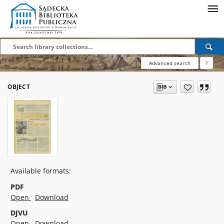
Advanced search
?
OBJECT
Available formats:
PDF
Open
Download
DJVU
Open
Download