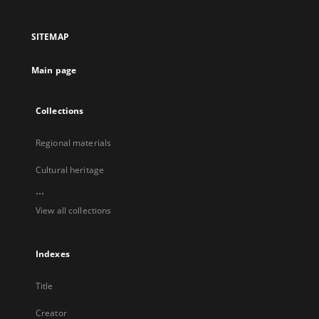
in
in
in
in
a
a
a
a
SITEMAP
new
new
new
new
tab
tab
tab
tab
Main page
Collections
Regional materials
Cultural heritage
...
View all collections
Indexes
Title
Creator