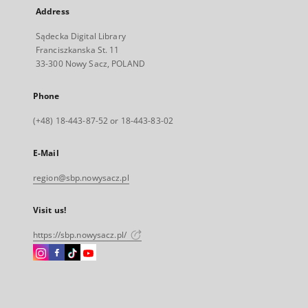
Address
Sądecka Digital Library
Franciszkanska St. 11
33-300 Nowy Sacz, POLAND
Phone
(+48) 18-443-87-52 or 18-443-83-02
E-Mail
region@sbp.nowysacz.pl
Visit us!
https://sbp.nowysacz.pl/
Instagram
Facebook
Instagram
Instagram
External
External
External
External
link,
link,
link,
link,
will
will
will
will
open
open
open
open