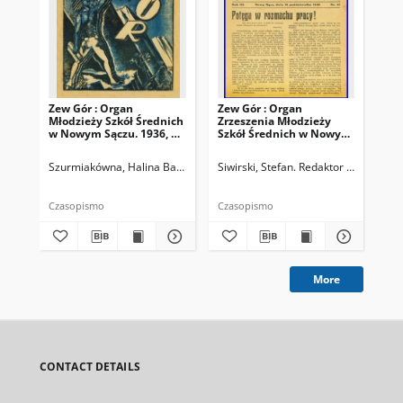
Zew Gór : Organ
Zew Gór : Organ
Zew
Młodzieży Szkół Średnich
Zrzeszenia Młodzieży
Zrz
w Nowym Sączu. 1936, R.
Szkół Średnich w Nowym
Sz
3, nr 26
Sączu. 1935, R. 3, nr 15
Sąc
Szurmiakówna, Halina Barbara (1920-1945). Redaktor naczelny
Siwirski, Stefan. Redaktor naczelny
Siw
Czasopismo
Czasopismo
Cza
More
CONTACT DETAILS