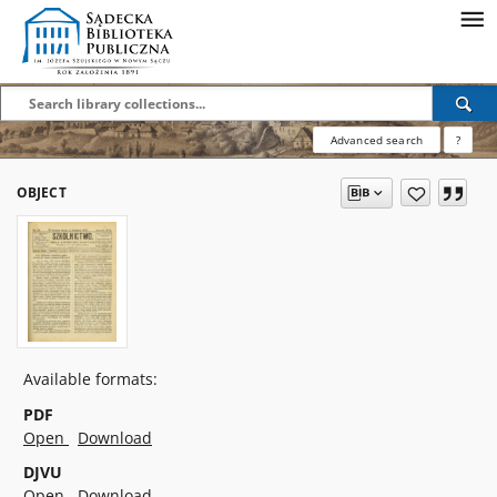
Advanced search
?
OBJECT
Available formats:
PDF
Open
Download
DJVU
Open
Download