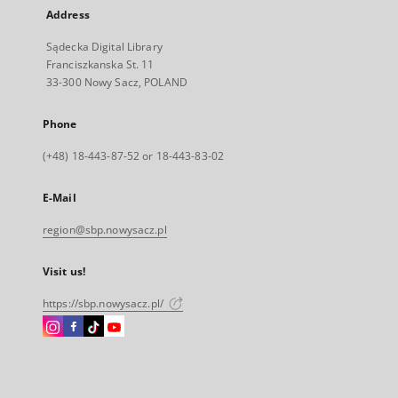
Address
Sądecka Digital Library
Franciszkanska St. 11
33-300 Nowy Sacz, POLAND
Phone
(+48) 18-443-87-52 or 18-443-83-02
E-Mail
region@sbp.nowysacz.pl
Visit us!
https://sbp.nowysacz.pl/
Instagram
Facebook
Instagram
Instagram
External
External
External
External
link,
link,
link,
link,
will
will
will
will
open
open
open
open