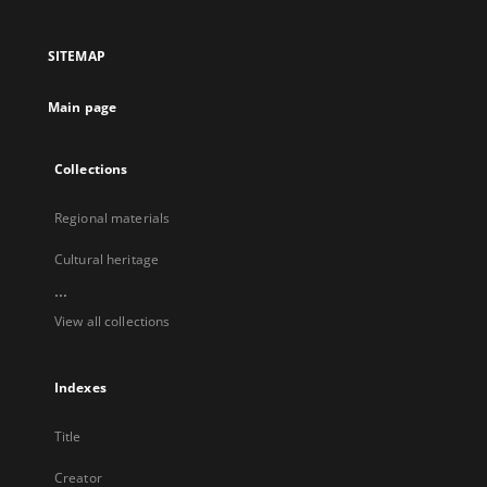
in
in
in
in
a
a
a
a
SITEMAP
new
new
new
new
tab
tab
tab
tab
Main page
Collections
Regional materials
Cultural heritage
...
View all collections
Indexes
Title
Creator