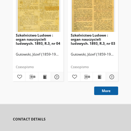
Szkolnictwo Ludowe :
Szkolnictwo Ludowe :
Sz
organ nauczycieli
organ nauczycieli
org
ludowych. 1893, R.3, nr 04
ludowych. 1893, R.3, nr 03
lud
Gutowski, Józef (1859-1916). Redaktor
Gutowski, Józef (1859-1916). Redakto
Lit
Czasopismo
Czasopismo
Cza
More
CONTACT DETAILS