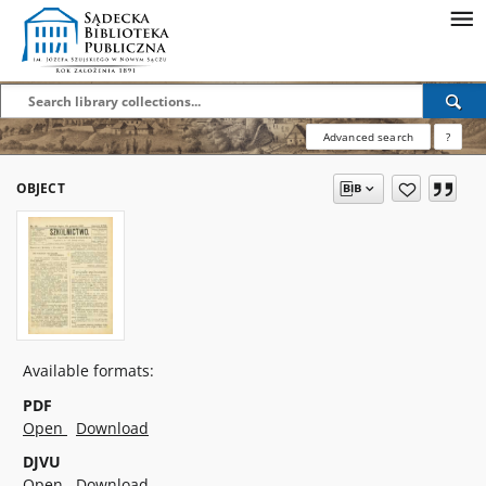
Advanced search
?
OBJECT
Available formats:
PDF
Open
Download
DJVU
Open
Download