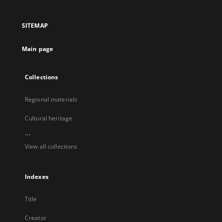
in
in
in
in
a
a
a
a
SITEMAP
new
new
new
new
tab
tab
tab
tab
Main page
Collections
Regional materials
Cultural heritage
...
View all collections
Indexes
Title
Creator