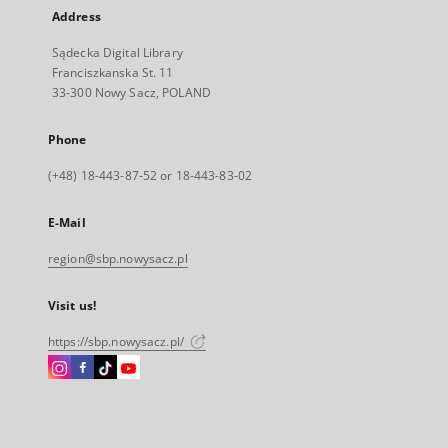
Address
Sądecka Digital Library
Franciszkanska St. 11
33-300 Nowy Sacz, POLAND
Phone
(+48) 18-443-87-52 or 18-443-83-02
E-Mail
region@sbp.nowysacz.pl
Visit us!
https://sbp.nowysacz.pl/
Instagram
Facebook
Instagram
Instagram
External
External
External
External
link,
link,
link,
link,
will
will
will
will
open
open
open
open