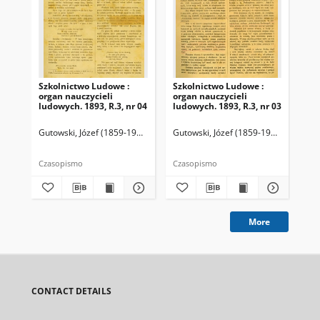
Szkolnictwo Ludowe :
Szkolnictwo Ludowe :
Sz
organ nauczycieli
organ nauczycieli
org
ludowych. 1893, R.3, nr 04
ludowych. 1893, R.3, nr 03
lud
Gutowski, Józef (1859-1916). Redaktor
Gutowski, Józef (1859-1916). Redakto
Lit
Czasopismo
Czasopismo
Cza
More
CONTACT DETAILS