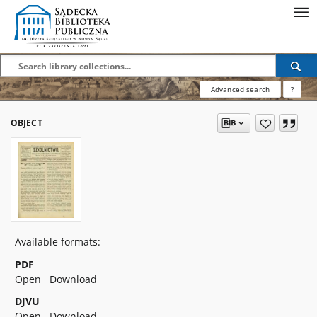
Advanced search
?
OBJECT
Available formats:
PDF
Open
Download
DJVU
Open
Download