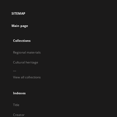
in
in
in
in
a
a
a
a
SITEMAP
new
new
new
new
tab
tab
tab
tab
Main page
Collections
Regional materials
Cultural heritage
...
View all collections
Indexes
Title
Creator