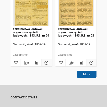
Szkolnictwo Ludowe :
Szkolnictwo Ludowe :
Sz
organ nauczycieli
organ nauczycieli
org
ludowych. 1893, R.3, nr 04
ludowych. 1893, R.3, nr 03
lud
Gutowski, Józef (1859-1916). Redaktor
Gutowski, Józef (1859-1916). Redakto
Lit
Czasopismo
Czasopismo
Cza
More
CONTACT DETAILS