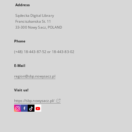
Address
Sądecka Digital Library
Franciszkanska St. 11
33-300 Nowy Sacz, POLAND
Phone
(+48) 18-443-87-52 or 18-443-83-02
E-Mail
region@sbp.nowysacz.pl
Visit us!
https://sbp.nowysacz.pl/
Instagram
Facebook
Instagram
Instagram
External
External
External
External
link,
link,
link,
link,
will
will
will
will
open
open
open
open