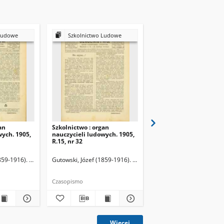
Ludowe
Szkolnictwo Ludowe
Szkolnictwo Ludow
an
Szkolnictwo : organ
Szkolnictwo : organ
wych. 1905,
nauczycieli ludowych. 1905,
nauczycieli ludowych. 
R.15, nr 32
R.15, nr 33
859-1916). Redaktor
Gutowski, Józef (1859-1916). Redaktor
Gutowski, Józef (1859-19
Czasopismo
Czasopismo
Więcej