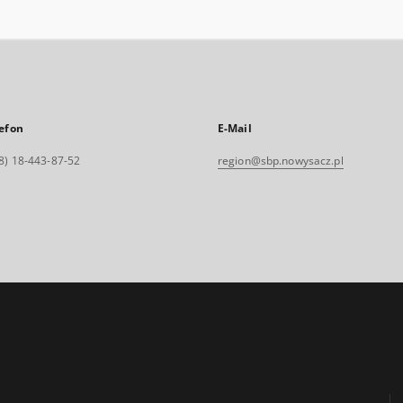
efon
E-Mail
8) 18-443-87-52
region@sbp.nowysacz.pl