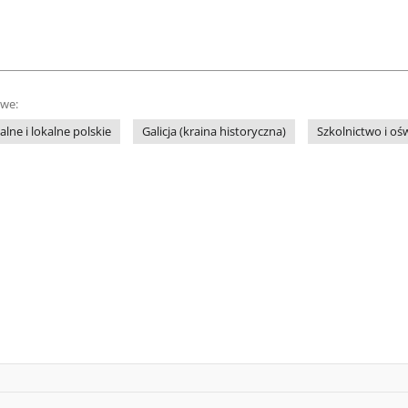
owe:
lne i lokalne polskie
Galicja (kraina historyczna)
Szkolnictwo i oś