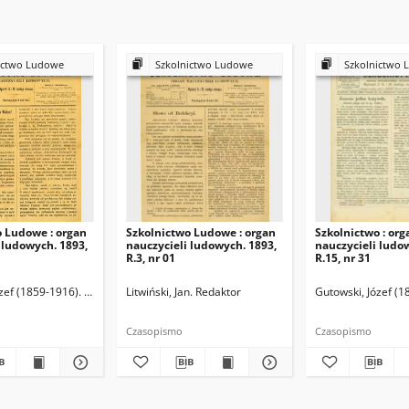
ictwo Ludowe
Szkolnictwo Ludowe
Szkolnictwo 
o Ludowe : organ
Szkolnictwo Ludowe : organ
Szkolnictwo : org
 ludowych. 1893,
nauczycieli ludowych. 1893,
nauczycieli ludo
R.3, nr 01
R.15, nr 31
zef (1859-1916). Redaktor
Litwiński, Jan. Redaktor
Gutowski, Józef (1
Czasopismo
Czasopismo