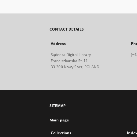
CONTACT DETAILS
Address
Ph
Sądecka Digital Library
(+4
Franciszkanska St. 11
33-300 Nowy Sacz, POLAND
SITEMAP
Main page
Collections
Inde