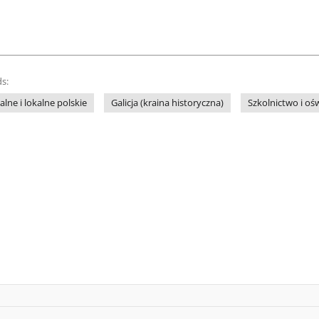
s:
lne i lokalne polskie
Galicja (kraina historyczna)
Szkolnictwo i oś