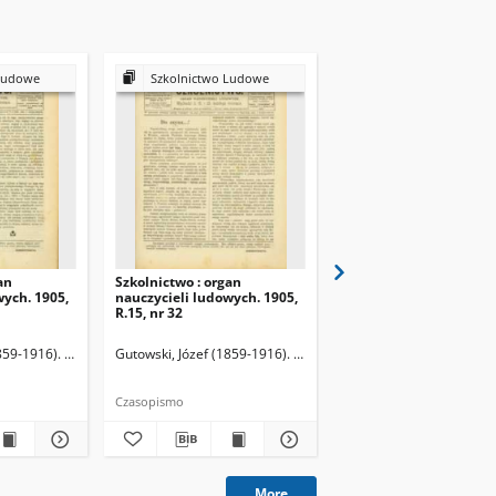
Ludowe
Szkolnictwo Ludowe
Szkolnictwo Ludow
an
Szkolnictwo : organ
Szkolnictwo : organ
wych. 1905,
nauczycieli ludowych. 1905,
nauczycieli ludowych. 
R.15, nr 32
R.15, nr 33
859-1916). Redaktor
Gutowski, Józef (1859-1916). Redaktor
Gutowski, Józef (1859-19
Czasopismo
Czasopismo
More