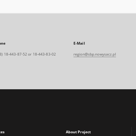
one
E-Mail
8) 18-443-87-52 or 18-443-83-02
region@sbp.nowysacz.pl
xes
About Project