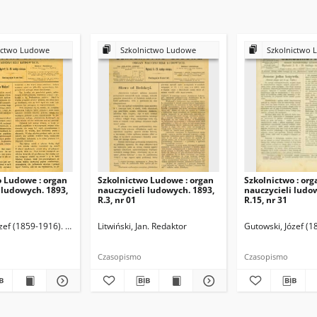
ictwo Ludowe
Szkolnictwo Ludowe
Szkolnictwo 
o Ludowe : organ
Szkolnictwo Ludowe : organ
Szkolnictwo : org
 ludowych. 1893,
nauczycieli ludowych. 1893,
nauczycieli ludo
R.3, nr 01
R.15, nr 31
zef (1859-1916). Redaktor
Litwiński, Jan. Redaktor
Gutowski, Józef (1
Czasopismo
Czasopismo