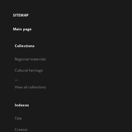
in
in
in
in
a
a
a
a
SITEMAP
new
new
new
new
tab
tab
tab
tab
Main page
Collections
Regional materials
Cultural heritage
...
View all collections
Indexes
Title
Creator