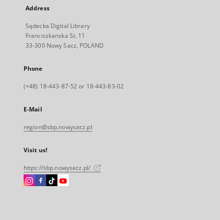
Address
Sądecka Digital Library
Franciszkanska St. 11
33-300 Nowy Sacz, POLAND
Phone
(+48) 18-443-87-52 or 18-443-83-02
E-Mail
region@sbp.nowysacz.pl
Visit us!
https://sbp.nowysacz.pl/
Instagram
Facebook
Instagram
Instagram
External
External
External
External
link,
link,
link,
link,
will
will
will
will
open
open
open
open