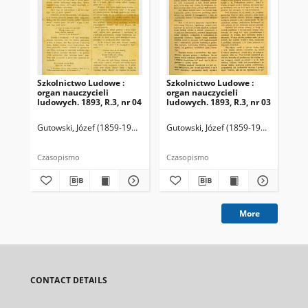
Szkolnictwo Ludowe :
Szkolnictwo Ludowe :
Sz
organ nauczycieli
organ nauczycieli
org
ludowych. 1893, R.3, nr 04
ludowych. 1893, R.3, nr 03
lud
Gutowski, Józef (1859-1916). Redaktor
Gutowski, Józef (1859-1916). Redakto
Lit
Czasopismo
Czasopismo
Cza
More
CONTACT DETAILS