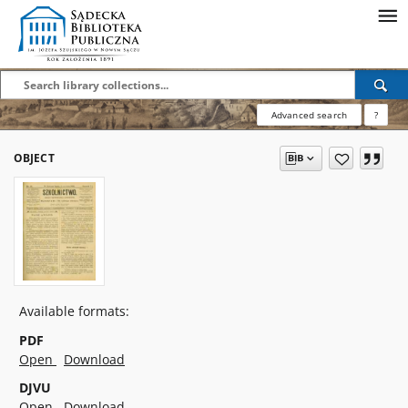
Advanced search
?
OBJECT
Available formats:
PDF
Open
Download
DJVU
Open
Download