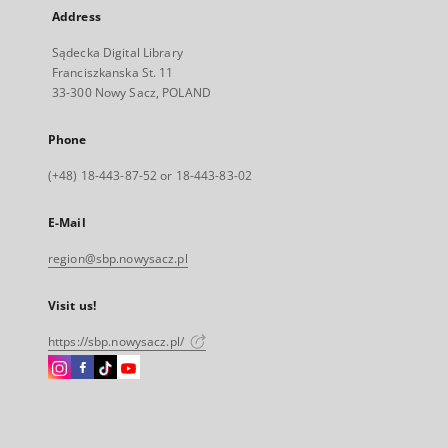
Address
Sądecka Digital Library
Franciszkanska St. 11
33-300 Nowy Sacz, POLAND
Phone
(+48) 18-443-87-52 or 18-443-83-02
E-Mail
region@sbp.nowysacz.pl
Visit us!
https://sbp.nowysacz.pl/
Instagram
Facebook
Instagram
Instagram
External
External
External
External
link,
link,
link,
link,
will
will
will
will
open
open
open
open