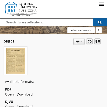
Advanced search
?
OBJECT
Available formats:
PDF
Open
Download
DJVU
Open
Download