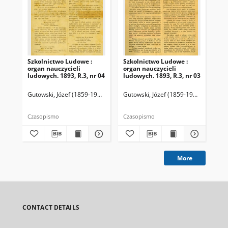
Szkolnictwo Ludowe :
Szkolnictwo Ludowe :
Sz
organ nauczycieli
organ nauczycieli
org
ludowych. 1893, R.3, nr 04
ludowych. 1893, R.3, nr 03
lud
Gutowski, Józef (1859-1916). Redaktor
Gutowski, Józef (1859-1916). Redakto
Lit
Czasopismo
Czasopismo
Cza
More
CONTACT DETAILS