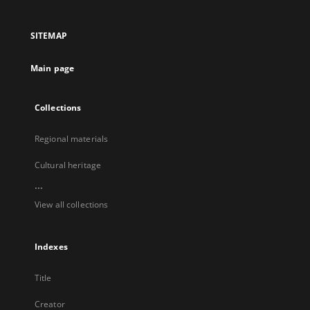
in
in
in
in
a
a
a
a
SITEMAP
new
new
new
new
tab
tab
tab
tab
Main page
Collections
Regional materials
Cultural heritage
...
View all collections
Indexes
Title
Creator