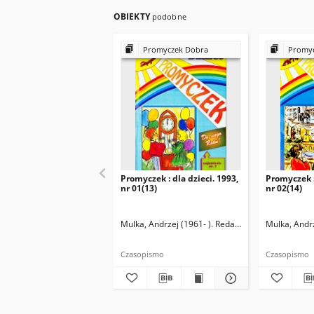
OBIEKTY
podobne
Promyczek Dobra
Promyc
Promyczek : dla dzieci. 1993,
Promyczek :
nr 01(13)
nr 02(14)
Mulka, Andrzej (1961- ). Redaktor naczelny
Mulka, Andrz
Czasopismo
Czasopismo