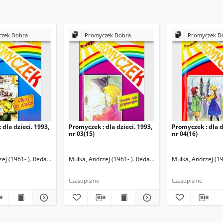
zek Dobra
Promyczek Dobra
Promyczek D
 dla dzieci. 1993,
Promyczek : dla dzieci. 1993,
Promyczek : dla d
nr 03(15)
nr 04(16)
ej (1961- ). Redaktor naczelny
Mulka, Andrzej (1961- ). Redaktor naczelny
Mulka, Andrzej (19
Czasopismo
Czasopismo