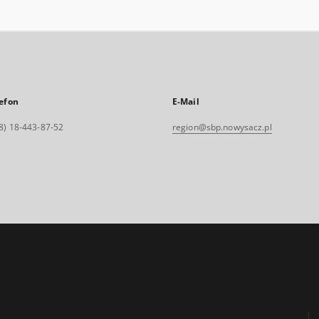
efon
E-Mail
8) 18-443-87-52
region@sbp.nowysacz.pl