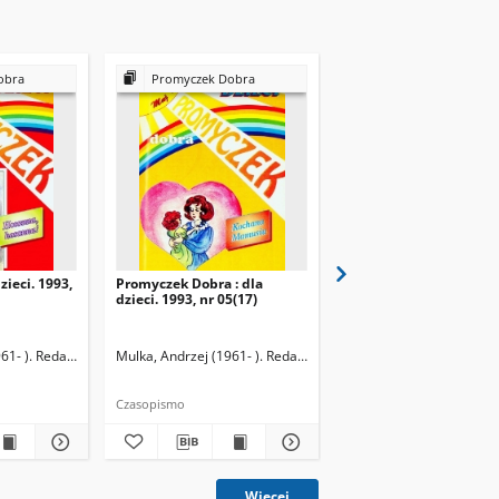
obra
Promyczek Dobra
Promyczek Dobra
zieci. 1993,
Promyczek Dobra : dla
Promyczek Dobra : dla
dzieci. 1993, nr 05(17)
dzieci. 1993, nr 06(18)
61- ). Redaktor naczelny
Mulka, Andrzej (1961- ). Redaktor naczelny
Mulka, Andrzej (1961- ).
Czasopismo
Czasopismo
Więcej