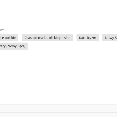
owe:
ce polskie
Czasopisma katolickie polskie
Katolicyzm
Nowy Są
zaty (Nowy Sącz)