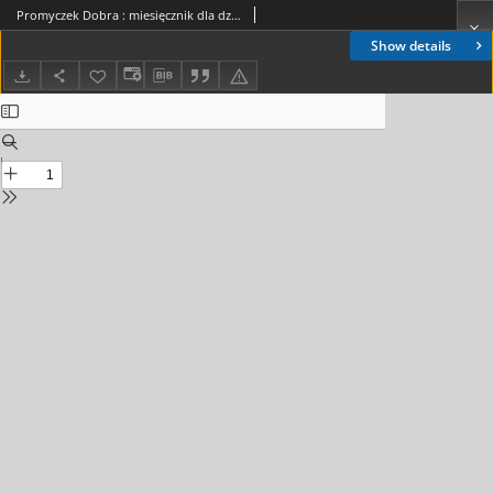
Promyczek Dobra : miesięcznik dla dzieci. 1999, nr 02(80)
Show details