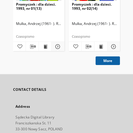
Promyczek : dla dzieci.
Promyczek : dla dzieci.
Pro
1993, nr 01(13)
1993, nr 02(14)
199
Mulka, Andrzej (1961- ). Redaktor naczelny
Mulka, Andrzej (1961- ). Redaktor na
Mul
Czasopismo
Czasopismo
Cza
More
CONTACT DETAILS
Address
Sądecka Digital Library
Franciszkanska St. 11
33-300 Nowy Sacz, POLAND