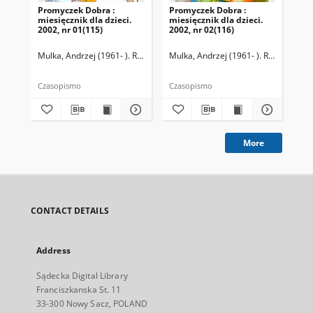
Promyczek Dobra :
Promyczek Dobra :
Pr
miesięcznik dla dzieci.
miesięcznik dla dzieci.
mie
2002, nr 01(115)
2002, nr 02(116)
200
Mulka, Andrzej (1961- ). Redaktor naczelny
Mulka, Andrzej (1961- ). Redaktor na
Mul
Czasopismo
Czasopismo
Cza
More
CONTACT DETAILS
Address
Sądecka Digital Library
Franciszkanska St. 11
33-300 Nowy Sacz, POLAND