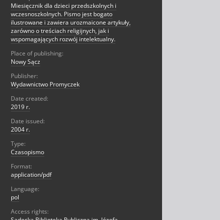
Miesięcznik dla dzieci przedszkolnych i
wczesnoszkolnych. Pismo jest bogato
ilustrowane i zawiera urozmaicone artykuły,
zarówno o treściach religijnych, jak i
wspomagających rozwój intelektualny.
Place of publishing:
Nowy Sącz
Publisher:
Wydawnictwo Promyczek
Date created:
2019 r.
Date issued:
2004 r.
Type:
Czasopismo
Format:
application/pdf
Language:
pol
Access rights:
Sądecka Biblioteka Publiczna im. Józefa