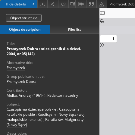
Hide details
Object structure
Object description
Files list
Title:
Promyczek Dobra : miesięcznik dla dzieci.
2004, nr 05(142)
Alternative title:
Promyczek
Group publication title:
Promyczek Dobra
Contributor:
Mulka, Andrzej (1961- ). Redaktor naczelny
Subject:
Czasopisma dziecięce polskie
;
Czasopisma
katolickie polskie
;
Katolicyzm
;
Nowy Sącz (woj.
małopolskie ; okolice)
;
Parafia św. Małgorzaty
(Nowy Sącz)
Description: