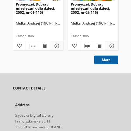
Promyczek Dobra :
Promyczek Dobra :
Pr
miesięcznik dla dzieci.
miesięcznik dla dzieci.
mie
2002, nr 01(115)
2002, nr 02(116)
200
Mulka, Andrzej (1961- ). Redaktor naczelny
Mulka, Andrzej (1961- ). Redaktor na
Mul
Czasopismo
Czasopismo
Cza
More
CONTACT DETAILS
Address
Sądecka Digital Library
Franciszkanska St. 11
33-300 Nowy Sacz, POLAND