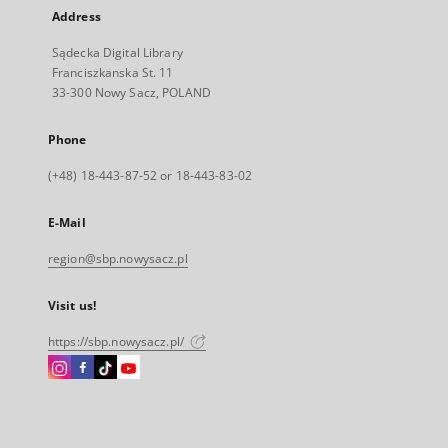
Address
Sądecka Digital Library
Franciszkanska St. 11
33-300 Nowy Sacz, POLAND
Phone
(+48) 18-443-87-52 or 18-443-83-02
E-Mail
region@sbp.nowysacz.pl
Visit us!
https://sbp.nowysacz.pl/
Instagram
Facebook
Instagram
Instagram
External
External
External
External
link,
link,
link,
link,
will
will
will
will
open
open
open
open