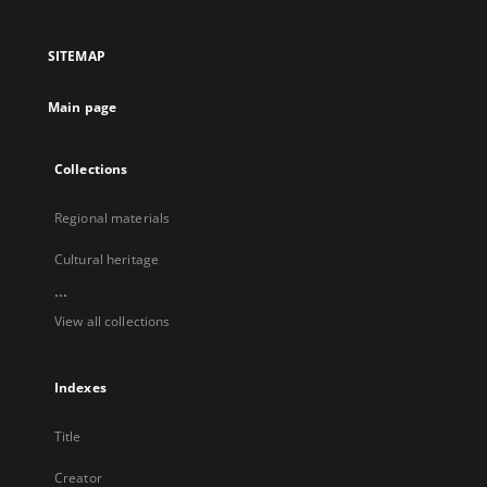
in
in
in
in
a
a
a
a
SITEMAP
new
new
new
new
tab
tab
tab
tab
Main page
Collections
Regional materials
Cultural heritage
...
View all collections
Indexes
Title
Creator