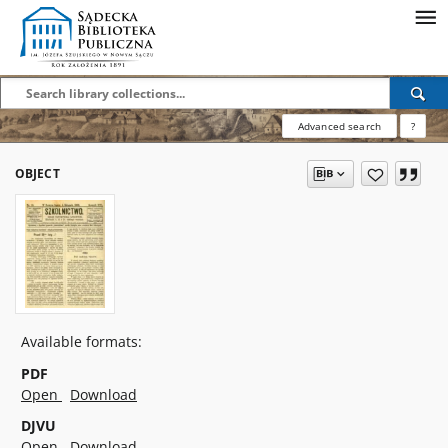
Advanced search
?
OBJECT
Available formats:
PDF
Open
Download
DJVU
Open
Download