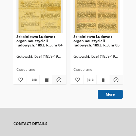
Szkolnictwo Ludowe :
Szkolnictwo Ludowe :
Sz
organ nauczycieli
organ nauczycieli
org
ludowych. 1893, R.3, nr 04
ludowych. 1893, R.3, nr 03
lud
Gutowski, Józef (1859-1916). Redaktor
Gutowski, Józef (1859-1916). Redakto
Lit
Czasopismo
Czasopismo
Cza
More
CONTACT DETAILS