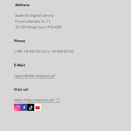
Address
Sądecka Digital Library
Franciszkanska St. 11
33-300 Nowy Sacz, POLAND
Phone
(+48) 18-443-87-52 or 18-443-83-02
E-Mail
region@sbp.nowysacz.pl
Visit us!
https://sbp.nowysacz.pl/
Instagram
Facebook
Instagram
Instagram
External
External
External
External
link,
link,
link,
link,
will
will
will
will
open
open
open
open