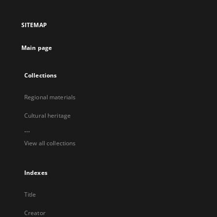
in
in
in
in
a
a
a
a
SITEMAP
new
new
new
new
tab
tab
tab
tab
Main page
Collections
Regional materials
Cultural heritage
...
View all collections
Indexes
Title
Creator