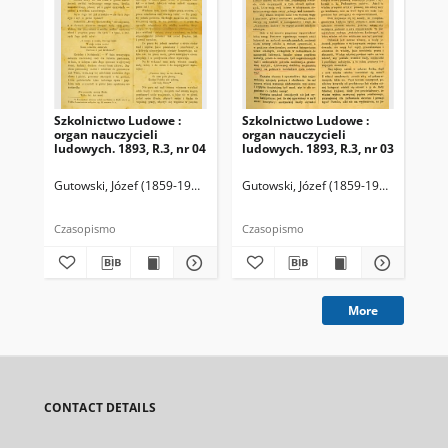
Szkolnictwo Ludowe :
Szkolnictwo Ludowe :
Sz
organ nauczycieli
organ nauczycieli
org
ludowych. 1893, R.3, nr 04
ludowych. 1893, R.3, nr 03
lud
Gutowski, Józef (1859-1916). Redaktor
Gutowski, Józef (1859-1916). Redakto
Lit
Czasopismo
Czasopismo
Cza
More
CONTACT DETAILS