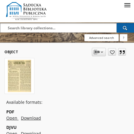
Advanced search
?
OBJECT
Available formats:
PDF
Open
Download
DJVU
Open
Download