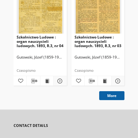
Szkolnictwo Ludowe :
Szkolnictwo Ludowe :
Sz
organ nauczycieli
organ nauczycieli
org
ludowych. 1893, R.3, nr 04
ludowych. 1893, R.3, nr 03
lud
Gutowski, Józef (1859-1916). Redaktor
Gutowski, Józef (1859-1916). Redakto
Lit
Czasopismo
Czasopismo
Cza
More
CONTACT DETAILS