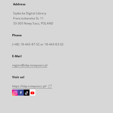
Address
Sądecka Digital Library
Franciszkanska St. 11
33-300 Nowy Sacz, POLAND
Phone
(+48) 18-443-87-52 or 18-443-83-02
E-Mail
region@sbp.nowysacz.pl
Visit us!
https://sbp.nowysacz.pl/
Instagram
Facebook
Instagram
Instagram
External
External
External
External
link,
link,
link,
link,
will
will
will
will
open
open
open
open