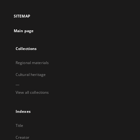
in
in
in
in
a
a
a
a
SITEMAP
new
new
new
new
tab
tab
tab
tab
Main page
Collections
Regional materials
Cultural heritage
...
View all collections
Indexes
Title
Creator