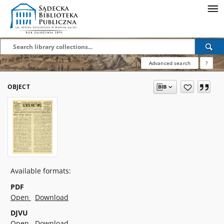
Advanced search
?
OBJECT
Available formats:
PDF
Open
Download
DJVU
Open
Download