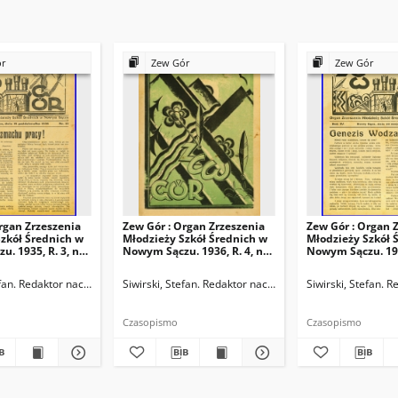
ór
Zew Gór
Zew Gór
rgan Zrzeszenia
Zew Gór : Organ Zrzeszenia
Zew Gór : Organ 
zkół Średnich w
Młodzieży Szkół Średnich w
Młodzieży Szkół 
. 1935, R. 3, nr
Nowym Sączu. 1936, R. 4, nr
Nowym Sączu. 1936
20
21
ktor naczelny
efan. Redaktor naczelny
Siwirski, Stefan. Redaktor naczelny
Siwirski, Stefan. 
Czasopismo
Czasopismo