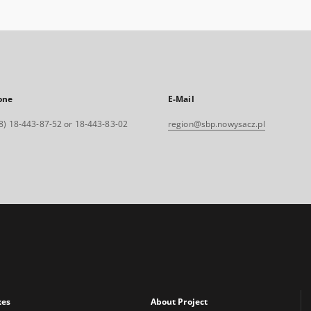
one
E-Mail
8) 18-443-87-52 or 18-443-83-02
region@sbp.nowysacz.pl
xes
About Project