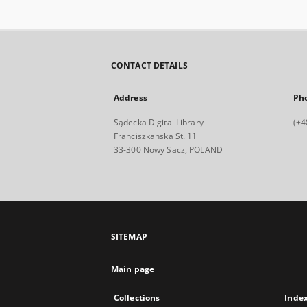
CONTACT DETAILS
Address
Ph
Sądecka Digital Library
(+4
Franciszkanska St. 11
33-300 Nowy Sacz, POLAND
SITEMAP
Main page
Collections
Inde