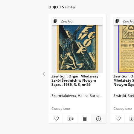
OBJECTS
similar
Zew Gór
Zew G
Zew Gór : Organ Młodzieży
Zew Gór : O
Szkół Średnich w Nowym
Młodzieży S
Sączu. 1936, R. 3, nr 26
Nowym Sączu
15
Szurmiakówna, Halina Barbara (1920-1945). Reda
Siwirski, St
Czasopismo
Czasopismo