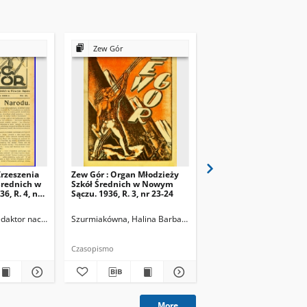
Zew Gór
Zew Gór
Zrzeszenia
Zew Gór : Organ Młodzieży
Zew Gór : Organ Młodz
Średnich w
Szkół Średnich w Nowym
Szkół Średnich w Now
, R. 4, nr
Sączu. 1936, R. 3, nr 23-24
Sączu. 1936, R. 3, nr 25
Redaktor naczelny
Szurmiakówna, Halina Barbara (1920-1945). Redaktor naczel
Szurmiakówna, Halina B
Czasopismo
Czasopismo
More