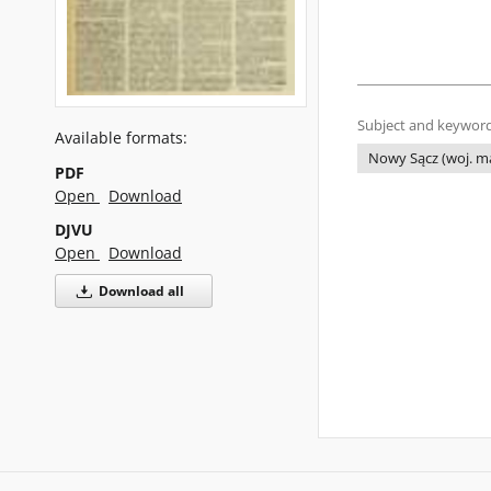
Subject and keyword
Available formats:
Nowy Sącz (woj. ma
PDF
Open
Download
DJVU
Open
Download
Download all