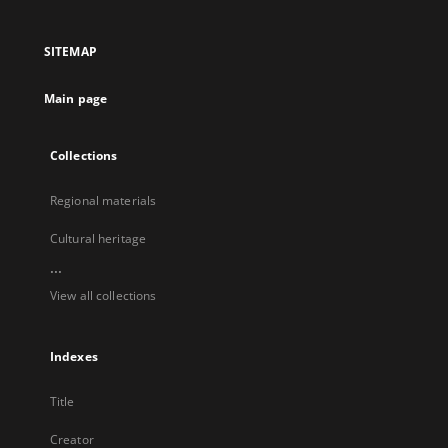
in
in
in
in
a
a
a
a
SITEMAP
new
new
new
new
tab
tab
tab
tab
Main page
Collections
Regional materials
Cultural heritage
...
View all collections
Indexes
Title
Creator