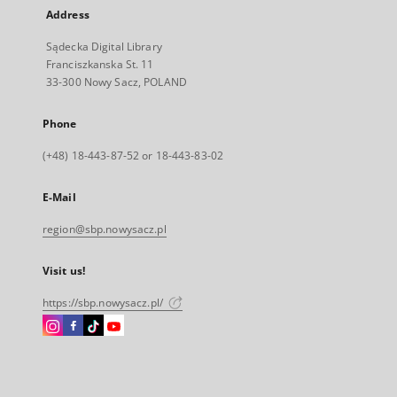
Address
Sądecka Digital Library
Franciszkanska St. 11
33-300 Nowy Sacz, POLAND
Phone
(+48) 18-443-87-52 or 18-443-83-02
E-Mail
region@sbp.nowysacz.pl
Visit us!
https://sbp.nowysacz.pl/
Instagram
Facebook
Instagram
Instagram
External
External
External
External
link,
link,
link,
link,
will
will
will
will
open
open
open
open