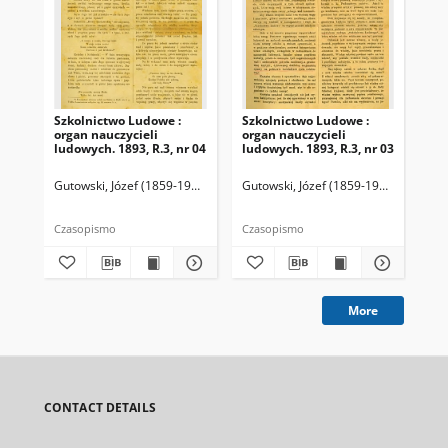
Szkolnictwo Ludowe :
Szkolnictwo Ludowe :
Sz
organ nauczycieli
organ nauczycieli
org
ludowych. 1893, R.3, nr 04
ludowych. 1893, R.3, nr 03
lud
Gutowski, Józef (1859-1916). Redaktor
Gutowski, Józef (1859-1916). Redakto
Lit
Czasopismo
Czasopismo
Cza
More
CONTACT DETAILS