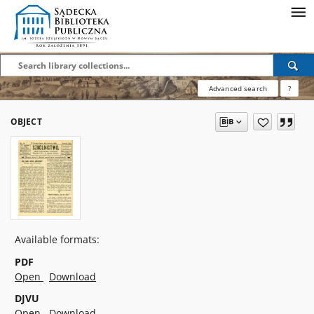
Advanced search
?
OBJECT
Available formats:
PDF
Open
Download
DJVU
Open
Download