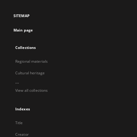
in
in
in
in
a
a
a
a
SITEMAP
new
new
new
new
tab
tab
tab
tab
Main page
Collections
Regional materials
Cultural heritage
...
View all collections
Indexes
Title
Creator