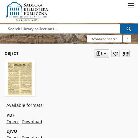
Advanced search
?
OBJECT
Available formats:
PDF
Open
Download
DJVU
Open
Download