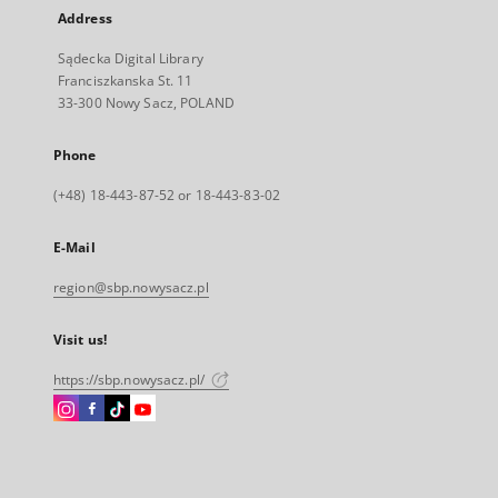
Address
Sądecka Digital Library
Franciszkanska St. 11
33-300 Nowy Sacz, POLAND
Phone
(+48) 18-443-87-52 or 18-443-83-02
E-Mail
region@sbp.nowysacz.pl
Visit us!
https://sbp.nowysacz.pl/
Instagram
Facebook
Instagram
Instagram
External
External
External
External
link,
link,
link,
link,
will
will
will
will
open
open
open
open