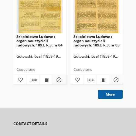
Szkolnictwo Ludowe :
Szkolnictwo Ludowe :
Sz
organ nauczycieli
organ nauczycieli
org
ludowych. 1893, R.3, nr 04
ludowych. 1893, R.3, nr 03
lud
Gutowski, Józef (1859-1916). Redaktor
Gutowski, Józef (1859-1916). Redakto
Lit
Czasopismo
Czasopismo
Cza
More
CONTACT DETAILS