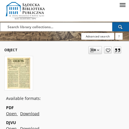
Advanced search
?
OBJECT
Available formats:
PDF
Open
Download
DJVU
Open
Download