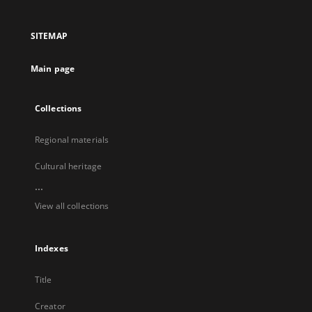
in
in
in
in
a
a
a
a
SITEMAP
new
new
new
new
tab
tab
tab
tab
Main page
Collections
Regional materials
Cultural heritage
...
View all collections
Indexes
Title
Creator