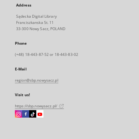
Address
Sądecka Digital Library
Franciszkanska St. 11
33-300 Nowy Sacz, POLAND
Phone
(+48) 18-443-87-52 or 18-443-83-02
E-Mail
region@sbp.nowysacz.pl
Visit us!
https://sbp.nowysacz.pl/
Instagram
Facebook
Instagram
Instagram
External
External
External
External
link,
link,
link,
link,
will
will
will
will
open
open
open
open