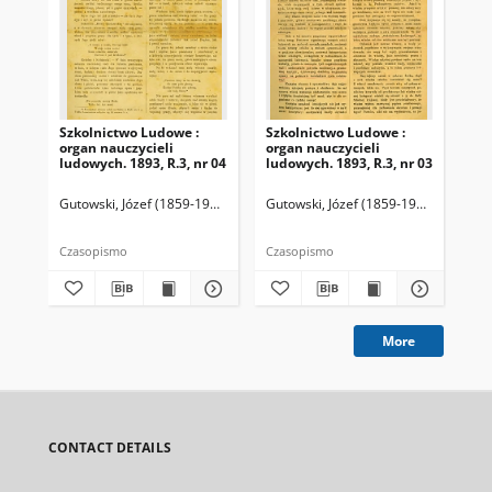
Szkolnictwo Ludowe :
Szkolnictwo Ludowe :
Sz
organ nauczycieli
organ nauczycieli
org
ludowych. 1893, R.3, nr 04
ludowych. 1893, R.3, nr 03
lud
Gutowski, Józef (1859-1916). Redaktor
Gutowski, Józef (1859-1916). Redakto
Lit
Czasopismo
Czasopismo
Cza
More
CONTACT DETAILS