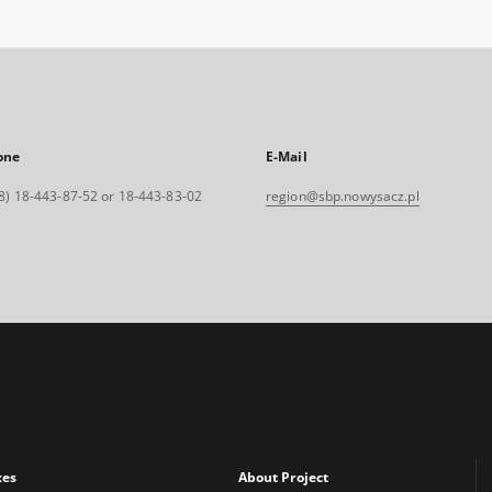
one
E-Mail
8) 18-443-87-52 or 18-443-83-02
region@sbp.nowysacz.pl
xes
About Project