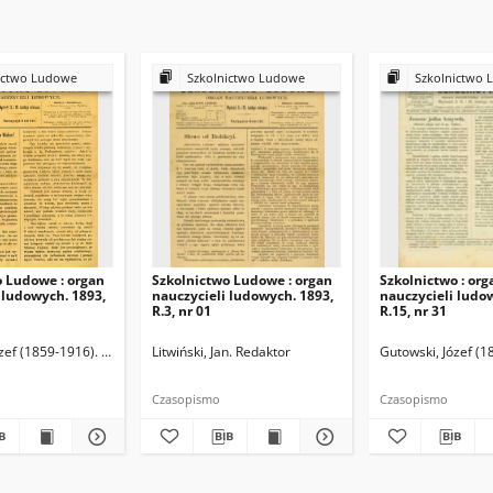
ictwo Ludowe
Szkolnictwo Ludowe
Szkolnictwo 
o Ludowe : organ
Szkolnictwo Ludowe : organ
Szkolnictwo : org
 ludowych. 1893,
nauczycieli ludowych. 1893,
nauczycieli ludo
R.3, nr 01
R.15, nr 31
zef (1859-1916). Redaktor
Litwiński, Jan. Redaktor
Gutowski, Józef (1
Czasopismo
Czasopismo