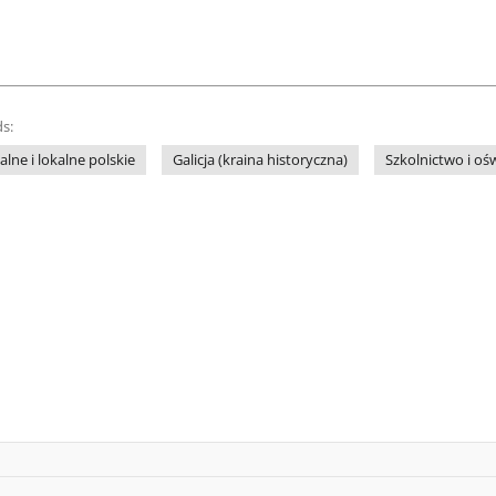
s:
lne i lokalne polskie
Galicja (kraina historyczna)
Szkolnictwo i oś