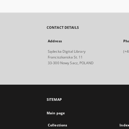
CONTACT DETAILS
Address
Ph
Sądecka Digital Library
(+4
Franciszkanska St. 11
33-300 Nowy Sacz, POLAND
SITEMAP
Main page
Collections
Inde