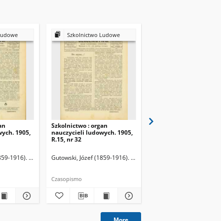
Ludowe
Szkolnictwo Ludowe
Szkolnictwo Ludow
an
Szkolnictwo : organ
Szkolnictwo : organ
wych. 1905,
nauczycieli ludowych. 1905,
nauczycieli ludowych. 
R.15, nr 32
R.15, nr 33
859-1916). Redaktor
Gutowski, Józef (1859-1916). Redaktor
Gutowski, Józef (1859-19
Czasopismo
Czasopismo
More