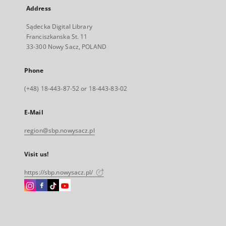
Address
Sądecka Digital Library
Franciszkanska St. 11
33-300 Nowy Sacz, POLAND
Phone
(+48) 18-443-87-52 or 18-443-83-02
E-Mail
region@sbp.nowysacz.pl
Visit us!
https://sbp.nowysacz.pl/
Instagram
Facebook
Instagram
Instagram
External
External
External
External
link,
link,
link,
link,
will
will
will
will
open
open
open
open