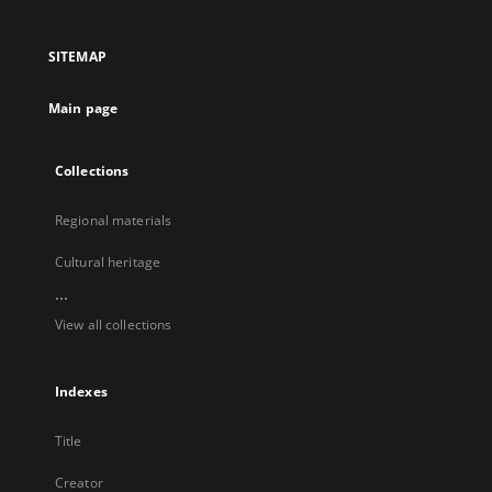
in
in
in
in
a
a
a
a
SITEMAP
new
new
new
new
tab
tab
tab
tab
Main page
Collections
Regional materials
Cultural heritage
...
View all collections
Indexes
Title
Creator