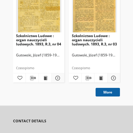
Szkolnictwo Ludowe :
Szkolnictwo Ludowe :
Sz
organ nauczycieli
organ nauczycieli
org
ludowych. 1893, R.3, nr 04
ludowych. 1893, R.3, nr 03
lud
Gutowski, Józef (1859-1916). Redaktor
Gutowski, Józef (1859-1916). Redakto
Lit
Czasopismo
Czasopismo
Cza
More
CONTACT DETAILS