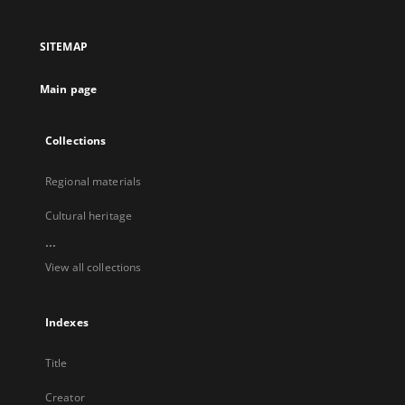
in
in
in
in
a
a
a
a
SITEMAP
new
new
new
new
tab
tab
tab
tab
Main page
Collections
Regional materials
Cultural heritage
...
View all collections
Indexes
Title
Creator