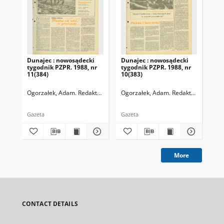
Dunajec : nowosądecki
Dunajec : nowosądecki
Dun
tygodnik PZPR. 1988, nr
tygodnik PZPR. 1988, nr
198
11(384)
10(383)
338
Ogorzałek, Adam. Redaktor naczelny
Ogorzałek, Adam. Redaktor naczelny
Ogo
Gazeta
Gazeta
Gaz
More
CONTACT DETAILS