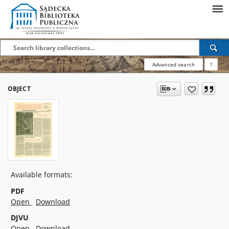
Advanced search
?
OBJECT
Available formats:
PDF
Open
Download
DJVU
Open
Download