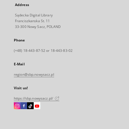
Address
Sądecka Digital Library
Franciszkanska St. 11
33-300 Nowy Sacz, POLAND
Phone
(+48) 18-443-87-52 or 18-443-83-02
E-Mail
region@sbp.nowysacz.pl
Visit us!
https://sbp.nowysacz.pl/
Instagram
Facebook
Instagram
Instagram
External
External
External
External
link,
link,
link,
link,
will
will
will
will
open
open
open
open