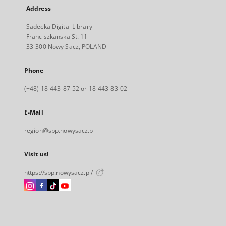
Address
Sądecka Digital Library
Franciszkanska St. 11
33-300 Nowy Sacz, POLAND
Phone
(+48) 18-443-87-52 or 18-443-83-02
E-Mail
region@sbp.nowysacz.pl
Visit us!
https://sbp.nowysacz.pl/
Instagram
Facebook
Instagram
Instagram
External
External
External
External
link,
link,
link,
link,
will
will
will
will
open
open
open
open