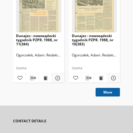
Dunajec : nowosądecki
Dunajec : nowosądecki
Dun
tygodnik PZPR. 1988, nr
tygodnik PZPR. 1988, nr
198
11(384)
10(383)
338
Ogorzałek, Adam. Redaktor naczelny
Ogorzałek, Adam. Redaktor naczelny
Ogo
Gazeta
Gazeta
Gaz
More
CONTACT DETAILS