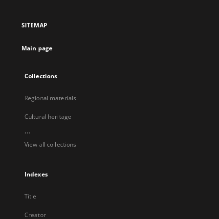
in
in
in
in
a
a
a
a
SITEMAP
new
new
new
new
tab
tab
tab
tab
Main page
Collections
Regional materials
Cultural heritage
...
View all collections
Indexes
Title
Creator