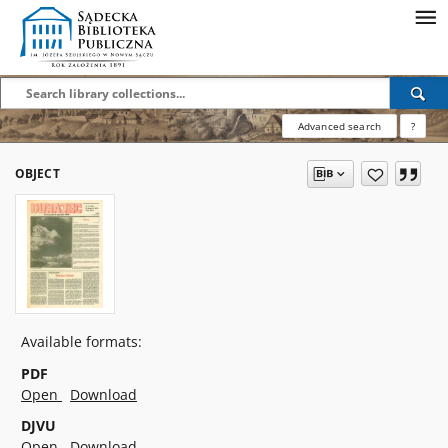
Advanced search
?
OBJECT
Available formats:
PDF
Open
Download
DJVU
Open
Download