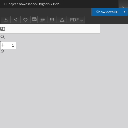
Dunajec : nowosądecki tygodnik PZPR. 1988, nr 38(411)
Show details
PDF