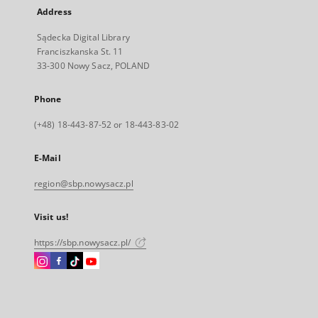
Address
Sądecka Digital Library
Franciszkanska St. 11
33-300 Nowy Sacz, POLAND
Phone
(+48) 18-443-87-52 or 18-443-83-02
E-Mail
region@sbp.nowysacz.pl
Visit us!
https://sbp.nowysacz.pl/
Instagram
Facebook
Instagram
Instagram
External
External
External
External
link,
link,
link,
link,
will
will
will
will
open
open
open
open