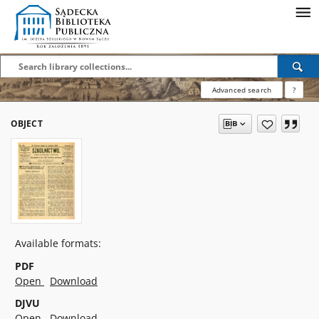
Advanced search
?
OBJECT
Available formats:
PDF
Open
Download
DJVU
Open
Download