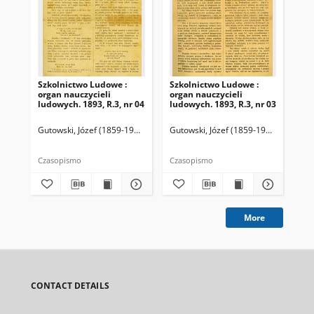
Szkolnictwo Ludowe :
Szkolnictwo Ludowe :
Sz
organ nauczycieli
organ nauczycieli
org
ludowych. 1893, R.3, nr 04
ludowych. 1893, R.3, nr 03
lud
Gutowski, Józef (1859-1916). Redaktor
Gutowski, Józef (1859-1916). Redakto
Lit
Czasopismo
Czasopismo
Cza
More
CONTACT DETAILS