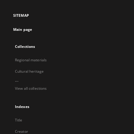
in
in
in
in
a
a
a
a
SITEMAP
new
new
new
new
tab
tab
tab
tab
Main page
Collections
Regional materials
Cultural heritage
...
View all collections
Indexes
Title
Creator