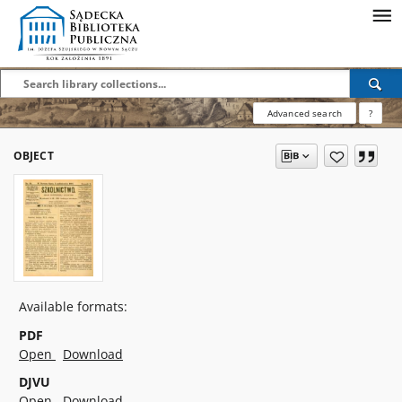
Advanced search
?
OBJECT
Available formats:
PDF
Open
Download
DJVU
Open
Download