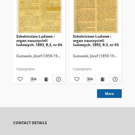
Szkolnictwo Ludowe :
Szkolnictwo Ludowe :
Sz
organ nauczycieli
organ nauczycieli
org
ludowych. 1893, R.3, nr 04
ludowych. 1893, R.3, nr 03
lud
Gutowski, Józef (1859-1916). Redaktor
Gutowski, Józef (1859-1916). Redakto
Lit
Czasopismo
Czasopismo
Cza
More
CONTACT DETAILS