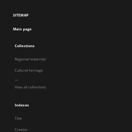
in
in
in
in
a
a
a
a
SITEMAP
new
new
new
new
tab
tab
tab
tab
Main page
Collections
Regional materials
Cultural heritage
...
View all collections
Indexes
Title
Creator