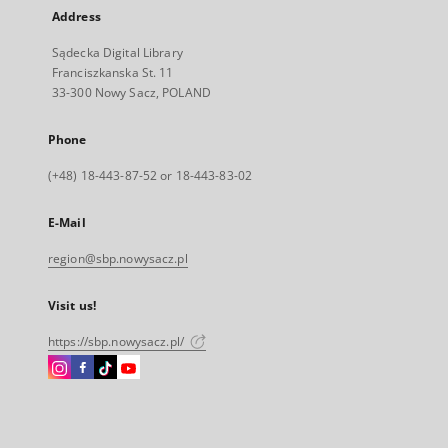
Address
Sądecka Digital Library
Franciszkanska St. 11
33-300 Nowy Sacz, POLAND
Phone
(+48) 18-443-87-52 or 18-443-83-02
E-Mail
region@sbp.nowysacz.pl
Visit us!
https://sbp.nowysacz.pl/
Instagram
Facebook
Instagram
Instagram
External
External
External
External
link,
link,
link,
link,
will
will
will
will
open
open
open
open