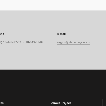
one
E-Mail
8) 18-443-87-52 or 18-443-83-02
region@sbp.nowysacz.pl
xes
About Project