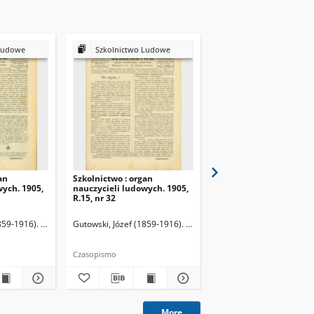
Ludowe
Szkolnictwo Ludowe
Szkolnictwo Ludow
an
Szkolnictwo : organ
Szkolnictwo : organ
wych. 1905,
nauczycieli ludowych. 1905,
nauczycieli ludowych. 
R.15, nr 32
R.15, nr 33
859-1916). Redaktor
Gutowski, Józef (1859-1916). Redaktor
Gutowski, Józef (1859-19
Czasopismo
Czasopismo
More