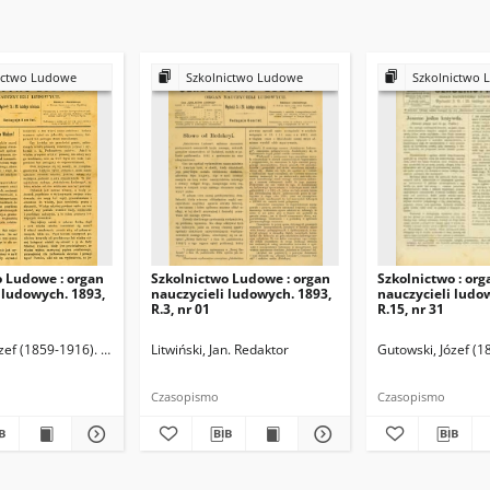
ictwo Ludowe
Szkolnictwo Ludowe
Szkolnictwo 
o Ludowe : organ
Szkolnictwo Ludowe : organ
Szkolnictwo : org
 ludowych. 1893,
nauczycieli ludowych. 1893,
nauczycieli ludo
R.3, nr 01
R.15, nr 31
zef (1859-1916). Redaktor
Litwiński, Jan. Redaktor
Gutowski, Józef (1
Czasopismo
Czasopismo