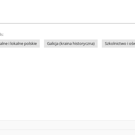
s:
lne i lokalne polskie
Galicja (kraina historyczna)
Szkolnictwo i oś