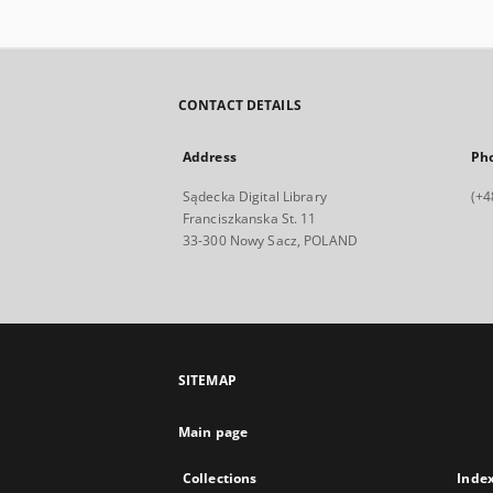
CONTACT DETAILS
Address
Ph
Sądecka Digital Library
(+4
Franciszkanska St. 11
33-300 Nowy Sacz, POLAND
SITEMAP
Main page
Collections
Inde