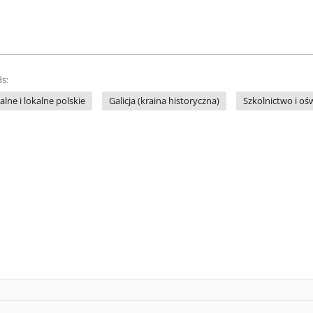
s:
lne i lokalne polskie
Galicja (kraina historyczna)
Szkolnictwo i oś