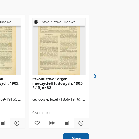
Ludowe
Szkolnictwo Ludowe
Szkolnictwo Ludow
an
Szkolnictwo : organ
Szkolnictwo : organ
wych. 1905,
nauczycieli ludowych. 1905,
nauczycieli ludowych. 
R.15, nr 32
R.15, nr 33
859-1916). Redaktor
Gutowski, Józef (1859-1916). Redaktor
Gutowski, Józef (1859-19
Czasopismo
Czasopismo
More