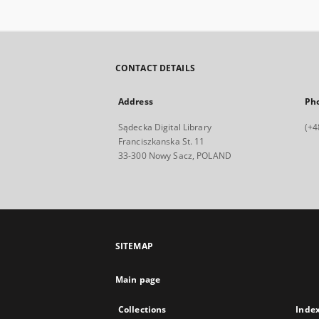
CONTACT DETAILS
Address
Ph
Sądecka Digital Library
(+4
Franciszkanska St. 11
33-300 Nowy Sacz, POLAND
SITEMAP
Main page
Collections
Inde