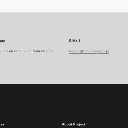
one
E-Mail
8) 18-443-87-52 or 18-443-83-02
region@sbp.nowysacz.pl
xes
About Project