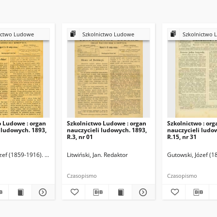
ictwo Ludowe
Szkolnictwo Ludowe
Szkolnictwo 
o Ludowe : organ
Szkolnictwo Ludowe : organ
Szkolnictwo : org
 ludowych. 1893,
nauczycieli ludowych. 1893,
nauczycieli ludo
R.3, nr 01
R.15, nr 31
zef (1859-1916). Redaktor
Litwiński, Jan. Redaktor
Gutowski, Józef (1
Czasopismo
Czasopismo