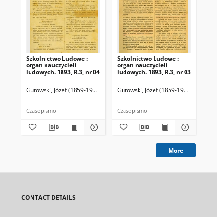
Szkolnictwo Ludowe :
Szkolnictwo Ludowe :
Sz
organ nauczycieli
organ nauczycieli
org
ludowych. 1893, R.3, nr 04
ludowych. 1893, R.3, nr 03
lud
Gutowski, Józef (1859-1916). Redaktor
Gutowski, Józef (1859-1916). Redakto
Lit
Czasopismo
Czasopismo
Cza
More
CONTACT DETAILS