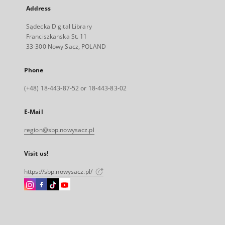
Address
Sądecka Digital Library
Franciszkanska St. 11
33-300 Nowy Sacz, POLAND
Phone
(+48) 18-443-87-52 or 18-443-83-02
E-Mail
region@sbp.nowysacz.pl
Visit us!
https://sbp.nowysacz.pl/
Instagram
Facebook
Instagram
Instagram
External
External
External
External
link,
link,
link,
link,
will
will
will
will
open
open
open
open