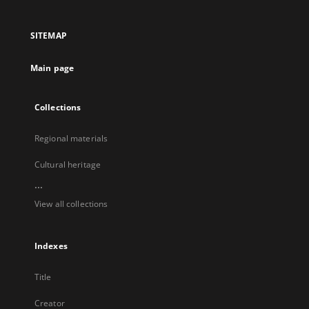
in
in
in
in
a
a
a
a
SITEMAP
new
new
new
new
tab
tab
tab
tab
Main page
Collections
Regional materials
Cultural heritage
...
View all collections
Indexes
Title
Creator