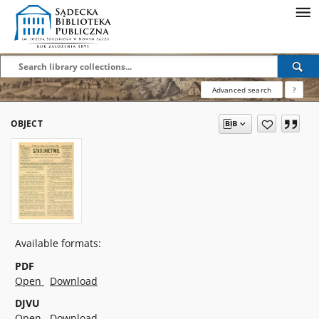
Advanced search
?
OBJECT
Available formats:
PDF
Open
Download
DJVU
Open
Download