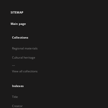
in
in
in
in
a
a
a
a
SITEMAP
new
new
new
new
tab
tab
tab
tab
Main page
Collections
Regional materials
Cultural heritage
...
View all collections
Indexes
Title
Creator