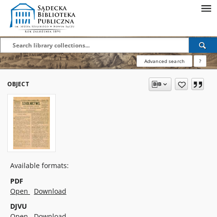
Advanced search
?
OBJECT
Available formats:
PDF
Open
Download
DJVU
Open
Download