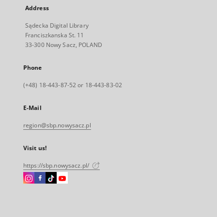
Address
Sądecka Digital Library
Franciszkanska St. 11
33-300 Nowy Sacz, POLAND
Phone
(+48) 18-443-87-52 or 18-443-83-02
E-Mail
region@sbp.nowysacz.pl
Visit us!
https://sbp.nowysacz.pl/
Instagram
Facebook
Instagram
Instagram
External
External
External
External
link,
link,
link,
link,
will
will
will
will
open
open
open
open