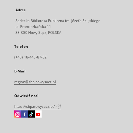
Adres
Sądecka Biblioteka Publiczna im. Józefa Szujskiego
ul. Franciszkańska 11
33-300 Nowy Sącz, POLSKA
Telefon
(+48) 18-443-87-52
E-Mail
region@sbp.nowysacz.pl
Odwiedź nas!
https://sbp.nowysacz.pl/
Instagram
Facebook
Instagram
Instagram
Link
Link
Link
Link
zewnętrzny,
zewnętrzny,
zewnętrzny,
zewnętrzny,
otworzy
otworzy
otworzy
otworzy