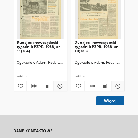
Dunajec : nowosądecki
Dunajec : nowosądecki
Dun
tygodnik PZPR. 1988, nr
tygodnik PZPR. 1988, nr
198
11(384)
10(383)
338
Ogorzałek, Adam. Redaktor naczelny
Ogorzałek, Adam. Redaktor naczelny
Ogo
Gazeta
Gazeta
Gaz
Więcej
DANE KONTAKTOWE